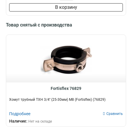
4
В корзину
2 д
2
3 д
4
3 4 д
4
Товар снятый с производства
4 д
3
5 д
3
6 д
3
8 д
3
Fortisflex 76829
Хомут трубный ТХН 3/4'' (25-30мм) М8 (Fortisflex) (76829)
Подробнее
Сравнить
Наличие:
Нет на складе