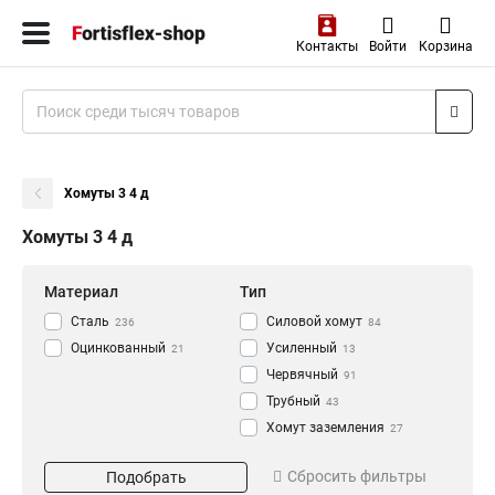
Контакты
Войти
Корзина
Хомуты 3 4 д
Хомуты 3 4 д
Материал
Тип
Сталь
Силовой хомут
236
84
Оцинкованный
Усиленный
21
13
Червячный
91
Трубный
43
Хомут заземления
27
Цвет
Диаметр
Сбросить фильтры
Подобрать
Зеленый
8 мм
7
2