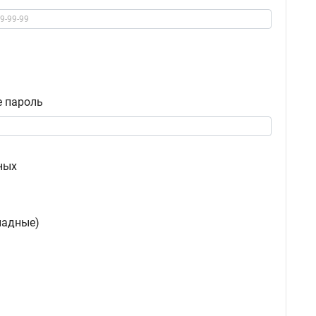
е пароль
ных
ладные)