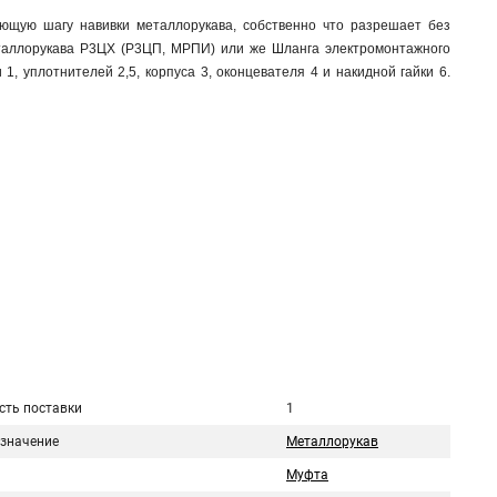
ющую шагу навивки металлорукава, собственно что разрешает без
таллорукава Р3ЦХ (Р3ЦП, МРПИ) или же Шланга электромонтажного
, уплотнителей 2,5, корпуса 3, оконцевателя 4 и накидной гайки 6.
сть поставки
1
значение
Металлорукав
Муфта