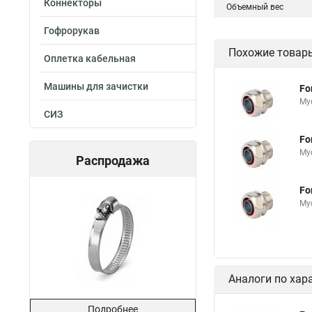
Коннекторы
Объемный вес
Гофрорукав
Похожие товар
Оплетка кабельная
Машины для зачистки
Fo
Му
СИЗ
Fo
Му
Распродажа
Fo
Му
Аналоги по хар
Подробнее