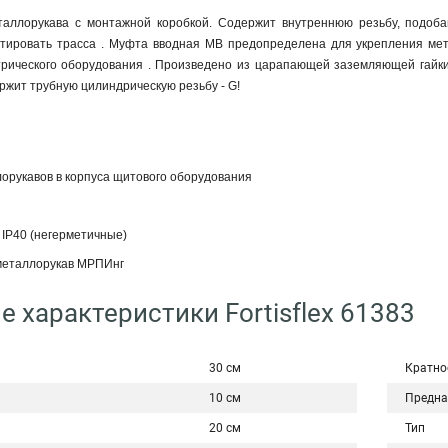
таллорукава с монтажной коробкой. Содержит внутреннюю резьбу, подоба
тировать трасса . Муфта вводная МВ предопределена для укрепления ме
рического оборудования . Произведено из царапающей заземляющей гайки 1
жит трубную цилиндрическую резьбу - G!
орукавов в корпуса щитового оборудования
 IP40 (негерметичные)
металлорукав МРПИнг
е характеристики Fortisflex 61383
30 см
Кратно
10 см
Предна
20 см
Тип