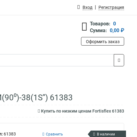
Вход
Регистрация
Товаров:
0
Сумма:
0,00 ₽
Оформить заказ
90⁰)-38(1Ѕ’’) 61383
Купить по низким ценам Fortisflex 61383
л:
61383
Сравнить
В наличии