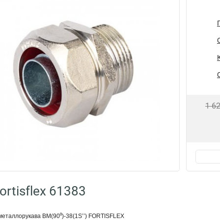
1 6
rtisflex 61383
металлорукава ВМ(90⁰)-38(1Ѕ’’) FORTISFLEX