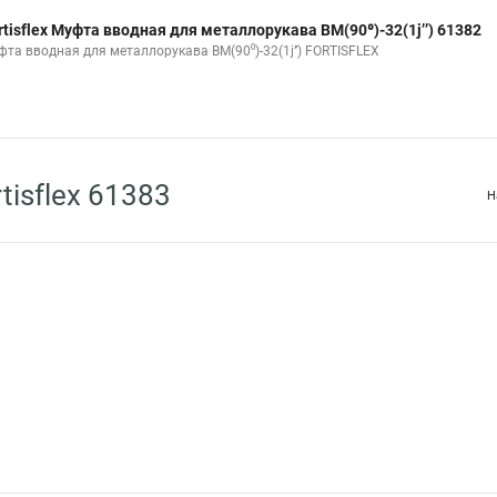
rtisflex Муфта вводная для металлорукава ВМ(90⁰)-32(1ј’’) 61382
фта вводная для металлорукава ВМ(90⁰)-32(1ј’’) FORTISFLEX
tisflex 61383
Н