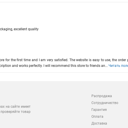
ckaging, excellent quality
tore for the first time and I am very satisfied. The website is easy to use, the ord
ription and works perfectly. I will recommend this store to friends an
...
Читать пол
Распродажа
Сотрудничество
рах на сайте имеет
Гарантия
 проверяйте товар
Оплата
Доставка