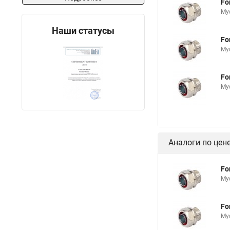
Fo
Му
Наши статусы
Fo
Му
Fo
Му
Аналоги по цен
Fo
Му
Fo
Му