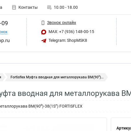
а
Контакты
10.00 - 18.00
-09
Звонок онлайн
MAX: +7 (936) 148-00-15
онок
op.ru
Telegram: ShopMSK8
и
Fortisflex Муфта вводная для металлорукава ВМ(90⁰)...
Муфта вводная для металлорукава ВМ(
еталлорукава ВМ(90⁰)-38(1Ѕ’’) FORTISFLEX
а
Артику