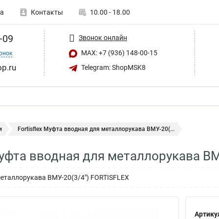
а
Контакты
10.00 - 18.00
-09
Звонок онлайн
MAX: +7 (936) 148-00-15
онок
op.ru
Telegram: ShopMSK8
и
Fortisflex Муфта вводная для металлорукава ВМУ-20(...
 Муфта вводная для металлорукава В
еталлорукава ВМУ-20(3/4") FORTISFLEX
а
Артику