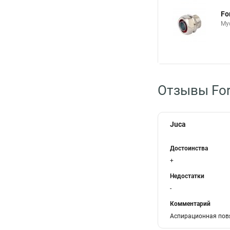
Fo
Му
Отзывы For
Juca
Достоинства
+
Недостатки
-
Комментарий
Аспирационная повя