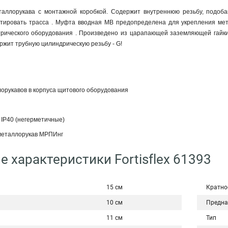
таллорукава с монтажной коробкой. Содержит внутреннюю резьбу, подоба
тировать трасса . Муфта вводная МВ предопределена для укрепления ме
рического оборудования . Произведено из царапающей заземляющей гайки 1
жит трубную цилиндрическую резьбу - G!
орукавов в корпуса щитового оборудования
 IP40 (негерметичные)
металлорукав МРПИнг
е характеристики Fortisflex 61393
15 см
Кратно
10 см
Предна
11 см
Тип