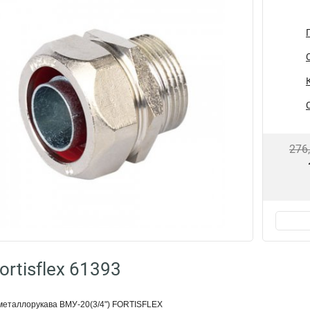
276
rtisflex 61393
металлорукава ВМУ-20(3/4") FORTISFLEX