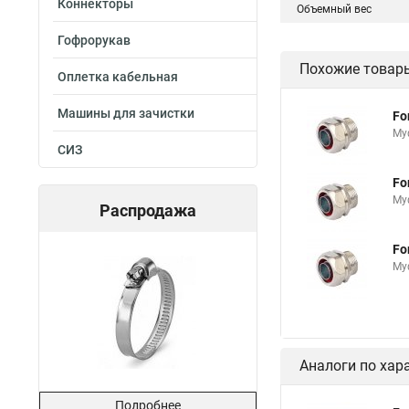
Коннекторы
Объемный вес
Гофрорукав
Похожие товар
Оплетка кабельная
Машины для зачистки
Fo
Му
СИЗ
Fo
Му
Распродажа
Fo
Му
Аналоги по хар
Подробнее