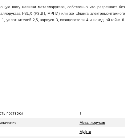
ющую шагу навивки металлорукава, собственно что разрешает без
таллорукава Р3ЦХ (Р3ЦП, МРПИ) или же Шланга электромонтажного
, уплотнителей 2,5, корпуса 3, оконцевателя 4 и накидной гайки 6.
сть поставки
1
значение
Металлорукав
Муфта