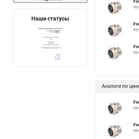
Fo
Му
Наши статусы
Fo
Му
Fo
Му
Аналоги по цен
Fo
Му
Fo
Му