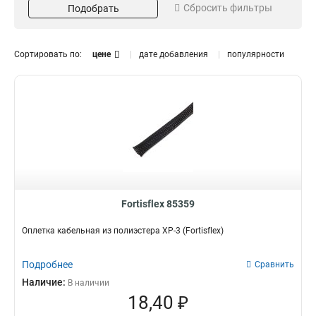
Сбросить фильтры
Подобрать
Серия
Ширина
XT
38
6
2
32
2
Сортировать по:
цене
дате добавления
популярности
25
2
19
1
16
2
13
1
10
2
8
2
5
1
50
1
20
1
Fortisflex 85359
12
1
Оплетка кабельная из полиэстера XP-3 (Fortisflex)
6
1
3
1
Подробнее
Сравнить
Наличие:
В наличии
18,40 ₽