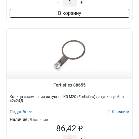
–
+
10-600
2
В корзину
10-500
2
10-400
2
10-300
2
10-200
2
10-150
2
35-500
4
25-500
4
16-500
4
Fortisflex 88655
Кольцо заземления латунное КЗ-М20 (Fortisflex) латунь серебро
42х24,5
Подробнее
Сравнить
Наличие:
В наличии
86,42 ₽