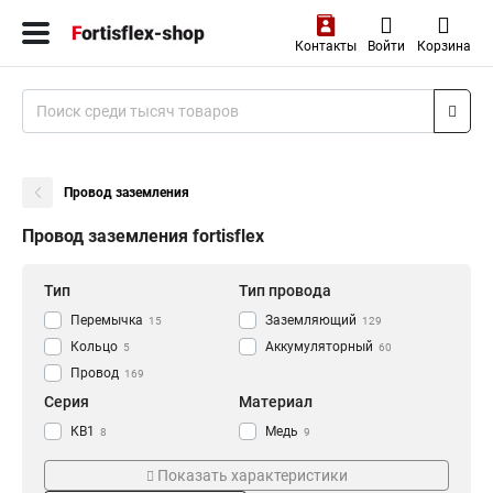
Контакты
Войти
Корзина
Провод заземления
Провод заземления fortisflex
Тип
Тип провода
Перемычка
Заземляющий
15
129
Кольцо
Аккумуляторный
5
60
Провод
169
Серия
Материал
КВ1
Медь
8
9
Пзи
Латунный
28
5
Показать характеристики
ПЗ
45