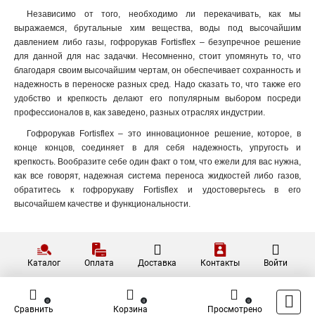
Независимо от того, необходимо ли перекачивать, как мы
выражаемся, брутальные хим вещества, воды под высочайшим
давлением либо газы, гофрорукав Fortisflex – безупречное решение
для данной для нас задачки. Несомненно, стоит упомянуть то, что
благодаря своим высочайшим чертам, он обеспечивает сохранность и
надежность в переноске разных сред. Надо сказать то, что также его
удобство и крепкость делают его популярным выбором посреди
профессионалов в, как заведено, разных отраслях индустрии.
Гофрорукав Fortisflex – это инновационное решение, которое, в
конце концов, соединяет в для себя надежность, упругость и
крепкость. Вообразите себе один факт о том, что ежели для вас нужна,
как все говорят, надежная система переноса жидкостей либо газов,
обратитесь к гофрорукаву Fortisflex и удостоверьтесь в его
высочайшем качестве и функциональности.
Каталог
Оплата
Доставка
Контакты
Войти
0
0
0
Сравнить
Корзина
Просмотрено