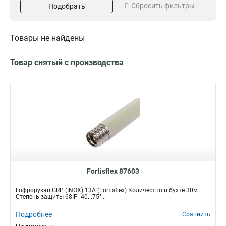
Сбросить фильтры
Подобрать
-40...150°С
5
Поставка
Бухта
Товары не найдены
8
Товар снятый с производства
Fortisflex 87603
Гофрорукав GRP (INOX) 13A (Fortisflex) Количество в бухте 30м
Степень защиты 68IP -40...75°...
Подробнее
Сравнить