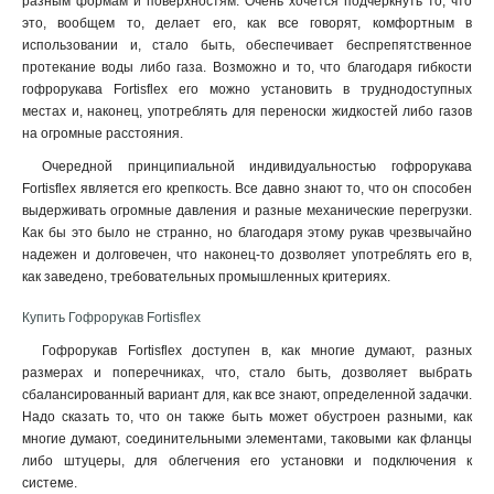
разным формам и поверхностям. Очень хочется подчеркнуть то, что
это, вообщем то, делает его, как все говорят, комфортным в
использовании и, стало быть, обеспечивает беспрепятственное
протекание воды либо газа. Возможно и то, что благодаря гибкости
гофрорукава Fortisflex его можно установить в труднодоступных
местах и, наконец, употреблять для переноски жидкостей либо газов
на огромные расстояния.
Очередной принципиальной индивидуальностью гофрорукава
Fortisflex является его крепкость. Все давно знают то, что он способен
выдерживать огромные давления и разные механические перегрузки.
Как бы это было не странно, но благодаря этому рукав чрезвычайно
надежен и долговечен, что наконец-то дозволяет употреблять его в,
как заведено, требовательных промышленных критериях
.
Купить Гофрорукав Fortisflex
Гофрорукав Fortisflex доступен в, как многие думают, разных
размерах и поперечниках, что, стало быть, дозволяет выбрать
сбалансированный вариант для, как все знают, определенной задачки.
Надо сказать то, что он также быть может обустроен разными, как
многие думают, соединительными элементами, таковыми как фланцы
либо штуцеры, для облегчения его установки и подключения к
системе.