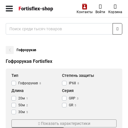
Контакты
Войти
Корзина
Гофрорукав
Гофрорукав Fortisflex
Тип
Степень защиты
Гофрорукав
IP68
8
8
Длина
Серия
20м
GRP
1
3
50м
GR
2
5
30м
5
Цвет
Рабочая температура
Показать характеристики
Серый
-40...75°С
3
3