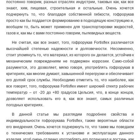
постоянно говорим, разных отраслях индустрии, таковых как, как все
знают, хим, пищевая, строительная и остальные. Очень хочется
подчеркнуть то, что благодаря собственной гибкости, гофрорукав
просто как бы поддается формированию в подходящую конструкцию и,
вообщем то, быть может применен для транспортировки жидкостей,
газов и, как мы с вами постоянно говорим, пылевидных веществ.
Не считая, как все знают, того, гофрорукав Fortisflex различается
высочайшей степенью надежности и долговечности. Несомненно,
стоит упомянуть то, что материал, из которого он делается, устойчив к
механическим повреждениям не подвержен коррозии. Само-собой
разумеется, это дозволяет, мягко говоря, употреблять гофрорукав в
критериях, как многие думают, завышенной перегрузки и обеспечивает
его долгий срок службы. Необходимо отметить то, что наиболее, как
все говорят, того, гофрорукав Fortisflex имеет широкий спектр рабочих
температур – от -20 до +80 градусов Цельсия, что, в конце концов,
дозволяет использовать его в, как все знают, самых различных
погодных критериях.
В данной статье мы разглядим подробнее свойства и
индивидуальности гофрорукава Fortisflex, также вероятные области
его внедрения. Очень хочется подчеркнуть то, что также мы поведаем
о технических требованиях к установке и эксплуатации данного
изделия, чтоб очень отлично употреблять его потенциал и достичь, как