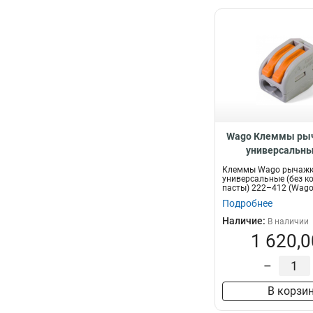
Wago Клеммы ры
универсальны
контактной пасты
Клеммы Wago рычаж
59927
универсальные (без к
пасты) 222–412 (Wago
Подробнее
Наличие:
В наличии
1 620,0
–
В корзи