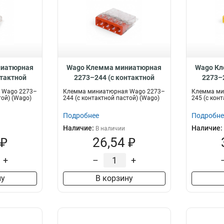
ниатюрная
Wago Клемма миниатюрная
Wago Кл
нтактной
2273–244 (с контактной
2273–
328
пастой), 88329
п
 Wago 2273–
Клемма миниатюрная Wago 2273–
Клемма ми
той) (Wago)
244 (с контактной пастой) (Wago)
245 (с кон
Подробнее
Подробне
Наличие:
Наличие:
В наличии
 ₽
26,54 ₽
+
–
+
ну
В корзину