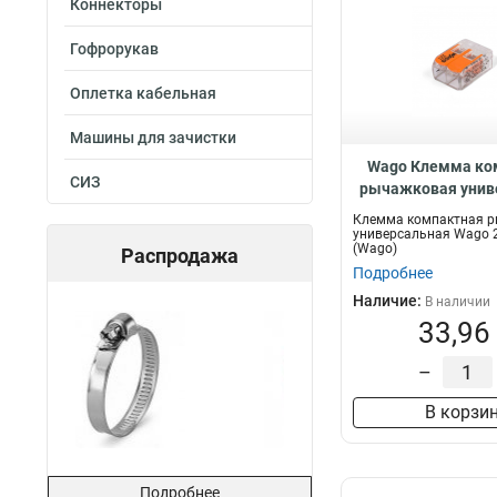
Коннекторы
Гофрорукав
Оплетка кабельная
Машины для зачистки
Wago Клемма ко
СИЗ
рычажковая унив
221–412 , 8
Клемма компактная 
универсальная Wago 
(Wago)
Распродажа
Подробнее
Наличие:
В наличии
33,96
–
В корзи
Подробнее