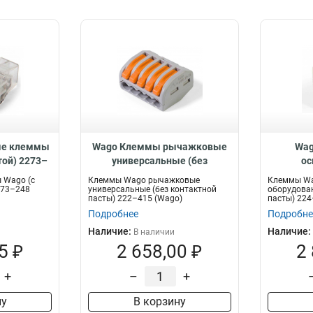
ые клеммы
Wago Клеммы рычажковые
Wag
той) 2273–
универсальные (без
ос
33
контактной пасты) 222–415,
обо
 Wago (с
Клеммы Wago рычажковые
Клеммы Wa
53163
контактн
273–248
универсальные (без контактной
оборудован
пасты) 222–415 (Wago)
пасты) 224
Подробнее
Подробне
Наличие:
Наличие:
В наличии
5 ₽
2 658,00 ₽
2
+
–
+
ну
В корзину