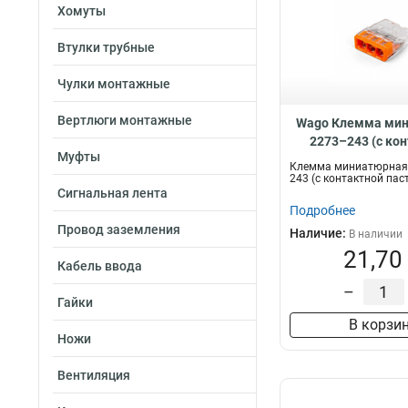
Хомуты
Втулки трубные
Чулки монтажные
Вертлюги монтажные
Wago Клемма ми
2273–243 (с ко
Муфты
пастой), 88
Клемма миниатюрная
243 (с контактной пас
Сигнальная лента
Подробнее
Провод заземления
Наличие:
В наличии
21,70
Кабель ввода
–
Гайки
В корзи
Ножи
Вентиляция