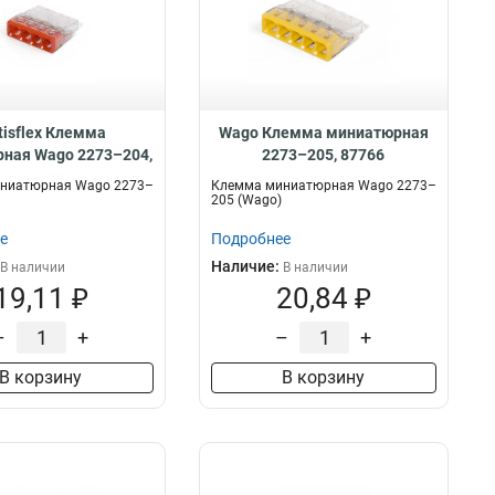
tisflex Клемма
Wago Клемма миниатюрная
ная Wago 2273–204,
2273–205, 87766
87765
ниатюрная Wago 2273–
Клемма миниатюрная Wago 2273–
205 (Wago)
е
Подробнее
Наличие:
В наличии
В наличии
19,11 ₽
20,84 ₽
–
+
–
+
В корзину
В корзину