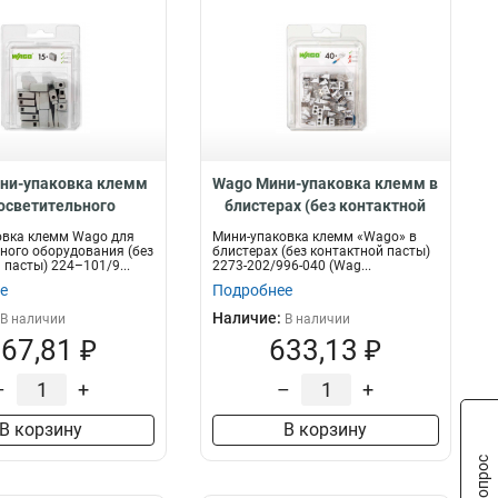
ни-упаковка клемм
Wago Мини-упаковка клемм в
осветительного
блистерах (без контактной
рудования (без
пасты) 2273-202/996-040,
овка клемм Wago для
Мини-упаковка клемм «Wago» в
тной пасты) 224–
76066
ного оборудования (без
блистерах (без контактной пасты)
 пасты) 224–101/9...
2273-202/996-040 (Wag...
/996-015, 76075
е
Подробнее
Наличие:
В наличии
В наличии
67,81 ₽
633,13 ₽
–
+
–
+
В корзину
В корзину