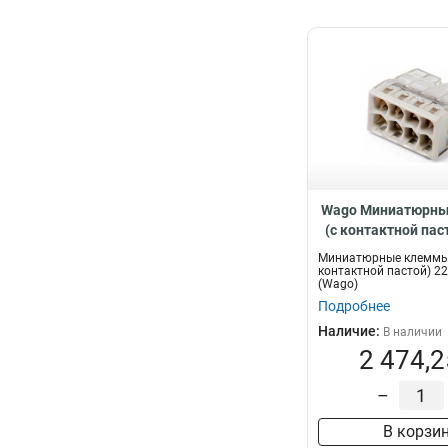
Wago Миниатюрн
(с контактной пас
248, 609
Миниатюрные клеммы
контактной пастой) 2
(Wago)
Подробнее
Наличие:
В наличии
2 474,2
–
В корзи