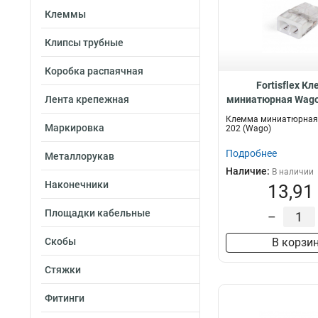
Клеммы
Клипсы трубные
Коробка распаячная
Fortisflex К
Лента крепежная
миниатюрная Wago
87763
Клемма миниатюрная
Маркировка
202 (Wago)
Подробнее
Металлорукав
Наличие:
В наличии
Наконечники
13,91
Площадки кабельные
–
Скобы
В корзи
Стяжки
Фитинги