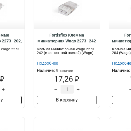
лемма
Fortisflex Клемма
For
 2273–202,
миниатюрная Wago 2273–242
миниатюр
(с контактной пастой), 88327
 Wago 2273–
Клемма миниатюрная Wago 2273–
Клемма ми
242 (с контактной пастой) (Wago)
204 (Wago)
Подробнее
Подробне
Наличие:
Наличие:
В наличии
 ₽
17,26 ₽
+
–
+
ну
В корзину