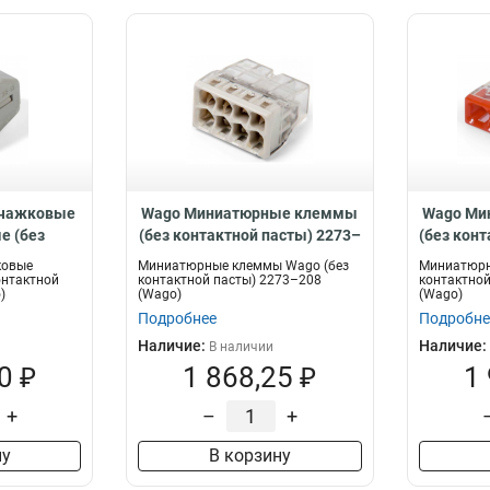
чажковые
Wago Миниатюрные клеммы
Wago Ми
е (без
(без контактной пасты) 2273–
(без кон
) 222–412,
208, 60940
ковые
Миниатюрные клеммы Wago (без
Миниатюрн
онтактной
контактной пасты) 2273–208
контактной
)
(Wago)
(Wago)
Подробнее
Подробне
Наличие:
Наличие:
В наличии
0 ₽
1 868,25 ₽
1
+
–
+
ну
В корзину