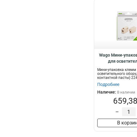
Wago Мини-упако
для осветите
оборудования
Мини-упаковка клемм
контактной пас
осветительного обору
контактной пасты) 224
112/995-015,
015...
Подробнее
Наличие:
В наличии
659,38
–
В корзи