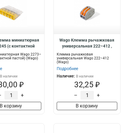
емма миниатюрная
Wago Клемма рычажковая
245 (с контактной
универсальная 222–412 ,
астой), 88330
87768
ниатюрная Wago 2273–
Клемма рычажковая
тактной пастой) (Wago)
универсальная Wago 222–412
(Wago)
е
Подробнее
Наличие:
В наличии
В наличии
30,00 ₽
32,25 ₽
–
+
–
+
В корзину
В корзину