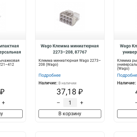
мпактная
Wago Клемма миниатюрная
Wago К
ерсальная
2273–208, 87767
универ
7771
рычажковая
Клемма миниатюрная Wago 2273–
Клемма ры
221–412
208 (Wago)
универсал
(Wago)
Подробнее
Подробне
Наличие:
Наличие:
В наличии
 ₽
37,18 ₽
+
–
+
ну
В корзину