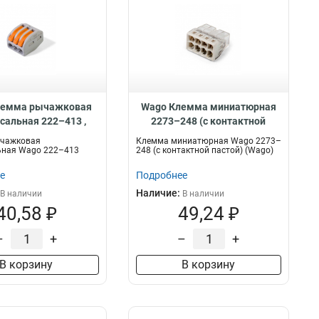
лемма рычажковая
Wago Клемма миниатюрная
сальная 222–413 ,
2273–248 (с контактной
87769
пастой) , 88331
чажковая
Клемма миниатюрная Wago 2273–
ьная Wago 222–413
248 (с контактной пастой) (Wago)
е
Подробнее
Наличие:
В наличии
В наличии
40,58 ₽
49,24 ₽
–
+
–
+
В корзину
В корзину