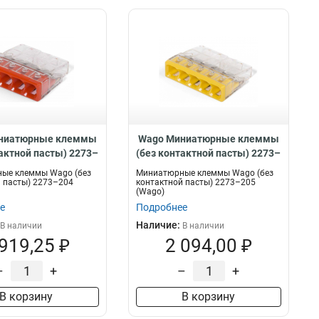
ниатюрные клеммы
Wago Миниатюрные клеммы
тактной пасты) 2273–
(без контактной пасты) 2273–
204, 60937
205, 60939
ые клеммы Wago (без
Миниатюрные клеммы Wago (без
 пасты) 2273–204
контактной пасты) 2273–205
(Wago)
е
Подробнее
Наличие:
В наличии
В наличии
 919,25 ₽
2 094,00 ₽
–
+
–
+
В корзину
В корзину