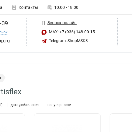
а
Контакты
10.00 - 18.00
-09
Звонок онлайн
MAX: +7 (936) 148-00-15
онок
op.ru
Telegram: ShopMSK8
ы
isflex
дате добавления
популярности