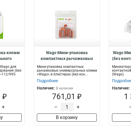
вка клемм
Wago Мини-упаковка
Wago Ми
льного
компактных рычажковых
(без кон
 (без
универсальных клемм в
 Wago для
Мини-упаковка компактных
Миниатюрн
ты) 224-
блистерах (без контактной
дования (без
рычажковых универсальных клемм
контактной
-112/995-
«Wago» в блистерах (без кон...
(Wago)
 86575
пасты) 221–415/996-008,
Подробнее
Подробне
76088
Наличие:
Наличие:
В наличии
 ₽
761,01 ₽
1
+
–
+
ну
В корзину