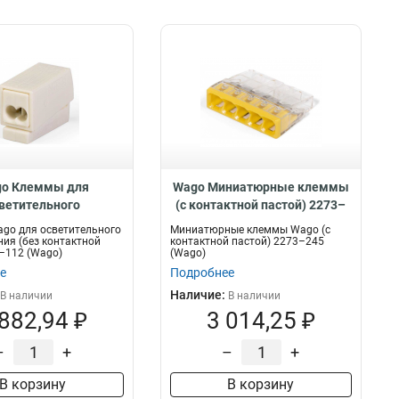
o Клеммы для
Wago Миниатюрные клеммы
ветительного
(с контактной пастой) 2273–
рудования (без
245, 60932
go для осветительного
Миниатюрные клеммы Wago (с
ой пасты) 224–112,
ия (без контактной
контактной пастой) 2273–245
–112 (Wago)
(Wago)
56599
е
Подробнее
Наличие:
В наличии
В наличии
 882,94 ₽
3 014,25 ₽
–
+
–
+
В корзину
В корзину