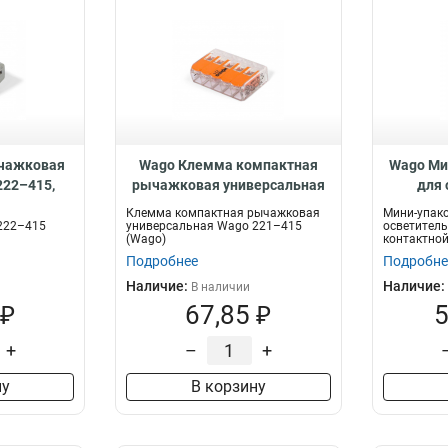
чажковая
Wago Клемма компактная
Wago Ми
222–415,
рычажковая универсальная
для 
221–415, 87773
обо
Клемма компактная рычажковая
Мини-упак
контак
222–415
универсальная Wago 221–415
осветитель
(Wago)
контактной
101
Подробнее
Подробне
Наличие:
Наличие:
В наличии
 ₽
67,85 ₽
5
+
–
+
ну
В корзину