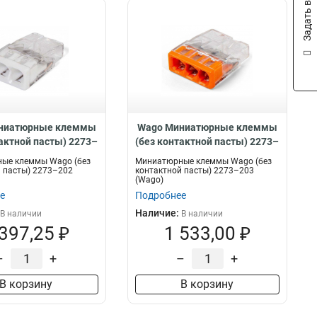
Задать вопрос
ниатюрные клеммы
Wago Миниатюрные клеммы
тактной пасты) 2273–
(без контактной пасты) 2273–
202, 60935
203, 60936
ые клеммы Wago (без
Миниатюрные клеммы Wago (без
 пасты) 2273–202
контактной пасты) 2273–203
(Wago)
е
Подробнее
Наличие:
В наличии
В наличии
 397,25 ₽
1 533,00 ₽
–
+
–
+
В корзину
В корзину