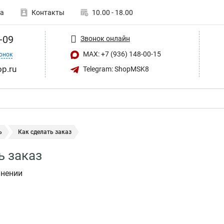
а
Контакты
10.00 - 18.00
-09
Звонок онлайн
MAX: +7 (936) 148-00-15
онок
op.ru
Telegram: ShopMSK8
ь
Как сделать заказ
ь заказ
лнении