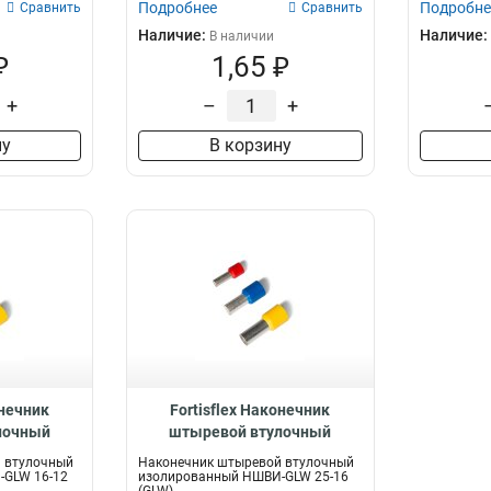
Подробнее
Подробне
Сравнить
Сравнить
Наличие:
Наличие:
В наличии
₽
1,65 ₽
+
–
+
ну
В корзину
онечник
Fortisflex Наконечник
лочный
штыревой втулочный
НШВИ-GLW
изолированный НШВИ-GLW
 втулочный
Наконечник штыревой втулочный
82
25-16, 61583
-GLW 16-12
изолированный НШВИ-GLW 25-16