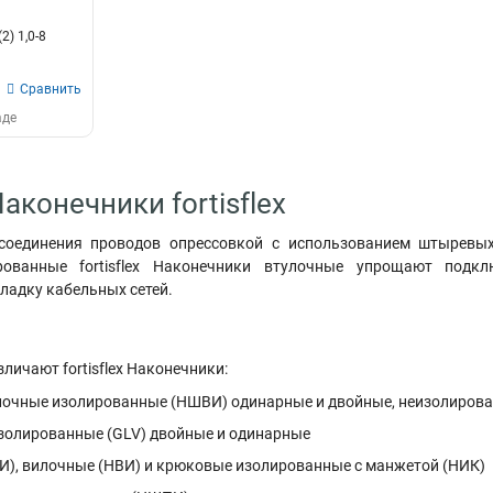
) 1,0-8
Сравнить
аде
аконечники fortisflex
 соединения проводов опрессовкой с использованием штыревых
рованные fortisflex Наконечники втулочные упрощают под
ладку кабельных сетей.
личают fortisflex Наконечники:
очные изолированные (НШВИ) одинарные и двойные, неизолиров
золированные (GLV) двойные и одинарные
И), вилочные (НВИ) и крюковые изолированные с манжетой (НИК)