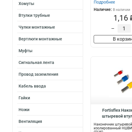
Подробнее
Хомуты
Наличие:
В наличии
Втулки трубные
1,16 
Чулки монтажные
–
В корзи
Вертлюги монтажные
Муфты
Сигнальная лента
Провод заземления
Кабель ввода
Гайки
Ножи
Fortisflex Нак
штыревой вту
Вентиляция
изолированный 
Наконечник штыревой
16-12, 615
изолированный НШВИ