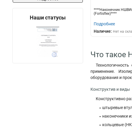
****Наконечник НШВИ(2
(Fortisflex)****
Наши статусы
Подробнее
Наличие:
Нет на скл
Что такое Н
Технологичность
применение. Изоли
оборудования и прок
Конструктив и виды
Конструктивно раз
штыревые втул
наконечники и
кольцевые (НК