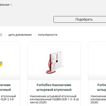
тельная
0
й
0
Подобрать
нечник
0
л
0
льный
дате добавления
популярности
им для
а
0
й
0
лодка
0
корпус
клемм
0
мм
0
лемм
онечник
0
Fortisflex Наконечник
Forti
лочный
штыревой втулочный
штыр
НШВИ-GLW
изолированный НШВИ-GLW
изолир
 втулочный
Наконечник штыревой втулочный
Наконечни
78
1.5–8 (в ленте), 61596
6
GLW 2.5-8
изолированный НШВИ-GLW 1.5–8 (в
изолирова
ленте) (GLW)
(GLW)