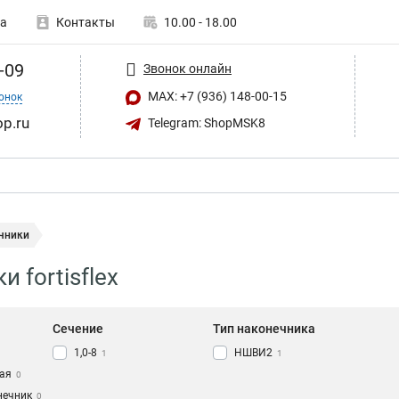
а
Контакты
10.00 - 18.00
-09
Звонок онлайн
MAX: +7 (936) 148-00-15
онок
op.ru
Telegram: ShopMSK8
чники
 fortisflex
Сечение
Тип наконечника
1,0-8
НШВИ2
1
1
ая
0
нечник
0