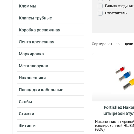
Клеммы
Гильза соедини
Ответвитель
Клипсы трубные
прокалывающи
Кабельный нако
Коробка распаячная
Зажим Крокоди
Сжим ответвите
Лента крепежная
Сортировать по:
цене
(орех)
0
Контактный заж
Маркировка
трансформатор
Зажим анкерны
Металлорукав
Герметичная ко
Наконечники
Влагозащитный 
для клемм
0
Площадки кабельные
Перемычка для 
Маркер для кле
Скобы
Заглушка для к
Fortisflex Нак
штыревой вту
Стяжки
Наконечник
7
изолированный 
Наконечник штыревой
2.5-8, 615
Фитинги
изолированный НШВИ-
(GLW)