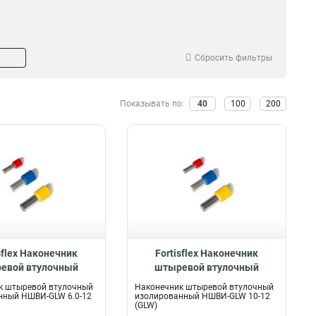
Сбросить фильтры
Показывать по:
40
100
200
sflex Наконечник
Fortisflex Наконечник
евой втулочный
штыревой втулочный
ованный НШВИ-GLW
изолированный НШВИ-GLW
к штыревой втулочный
Наконечник штыревой втулочный
.0-12, 61580
10-12, 61581
нный НШВИ-GLW 6.0-12
изолированный НШВИ-GLW 10-12
(GLW)