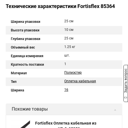
Технические характеристики Fortisflex 85364
25 см
Ширина упаковки
10 см
Высота упаковки
25 см
Глубина упаковки
1.25 кг
Объемный вес
шт.
Единица измерения
1
Кратность поставки
Задать вопрос
Полиэстер
Материал
Оплетка кабельная
Тип
16
Ширина
Похожие товары
Fortisflex Оплетка кабельная из