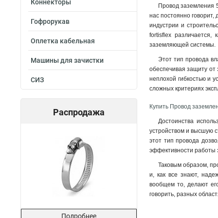
Коннекторы
Провод заземления 50
35-800
2
нас постоянно говорит,
35-600
2
Гофрорукав
индустрии и строитель
35-400
2
fortisflex различаетс
Оплетка кабельная
35-300
2
заземляющей системы.
35-200
2
Этот тип провода вл
Машины для зачистки
35-150
2
обеспечивая защиту от э
25-800
неплохой гибкостью и ус
2
СИЗ
сложных критериях экс
25-600
2
25-400
2
Купить Провод заземлени
Распродажа
25-300
2
Достоинства использ
25-200
2
устройством и высшую с
25-150
2
этот тип провода дозво
16-800
2
эффективности работы э
16-600
2
Таковым образом, пр
16-400
2
и, как все знают, над
16-300
2
вообщем то, делают ег
говорить, разных област
16-200
2
16-150
2
Подробнее