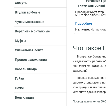
Fortisflex П
50-1000
2
Хомуты
аккумуляторный 
50-750
2
500 "плюс-плюс
Втулки трубные
Провод аккумуляторн
50-500
2
500 "плюс-плюс" (Fortis
50-250
2
Чулки монтажные
Подробнее
35-2000
2
Наличие:
Нет на скл
35-1500
2
Вертлюги монтажные
35-1000
3
Муфты
35-750
2
Что такое П
35-250
2
Сигнальная лента
25-2000
2
В мире, как большин
25-1500
2
Провод заземления
и надежности работы об
25-1000
3
500 fortisflex, котор
Кабель ввода
25-750
2
замыканий.
25-250
2
Провод заземления 5
Гайки
16-2000
2
широкого диапазона пр
16-1500
конструкции и высочайш
2
Ножи
устройств даже в критер
16-1000
3
Вентиляция
16-750
2
Провод заземления 50-500
16-250
3