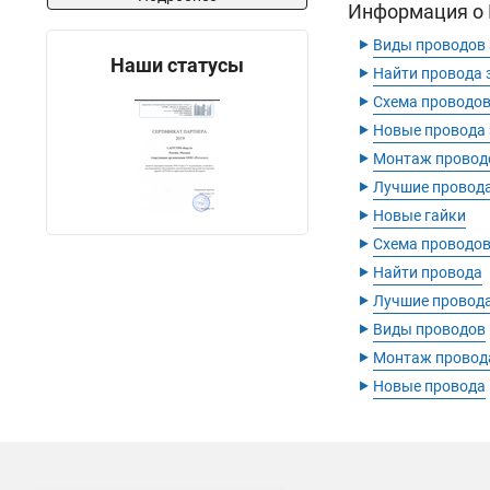
10-800
2
Информация о П
10-600
2
‣
Виды проводов
10-500
2
Наши статусы
‣
Найти провода 
10-400
2
‣
Схема проводов
10-300
2
‣
Новые провода
10-200
2
‣
Монтаж провод
10-150
2
‣
35-500
Лучшие провода
4
‣
25-500
4
Новые гайки
‣
16-500
4
Схема проводо
‣
Найти провода
‣
Лучшие провод
‣
Виды проводов
‣
Монтаж провод
‣
Новые провода