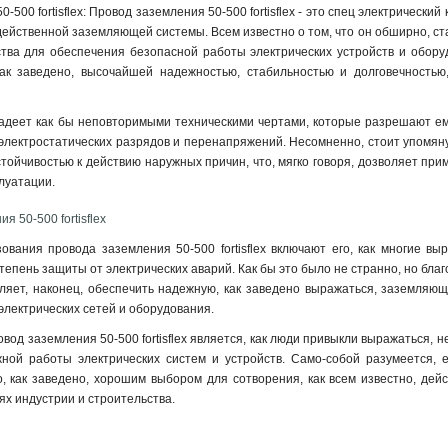
-500 fortisflex: Провод заземления 50-500 fortisflex - это спец электрическ
 действенной заземляющей системы. Всем известно о том, что он обширно, ст
ства для обеспечения безопасной работы электрических устройств и обору
я, как заведено, высочайшей надежностью, стабильностью и долговечнос
адеет как бы неповторимыми техническими чертами, которые разрешают ему 
лектростатических разрядов и перенапряжений. Несомненно, стоит упомянуть 
тойчивостью к действию наружных причин, что, мягко говоря, дозволяет прим
плуатации
.
я 50-500 fortisflex
ования провода заземления 50-500 fortisflex включают его, как многие 
тепень защиты от электрических аварий. Как бы это было не странно, но бл
ляет, наконец, обеспечить надежную, как заведено выражаться, заземляющ
лектрических сетей и оборудования.
овод заземления 50-500 fortisflex является, как люди привыкли выражаться,
ежной работы электрических систем и устройств. Само-собой разумеется, 
о, как заведено, хорошим выбором для сотворения, как всем известно, де
ях индустрии и строительства.