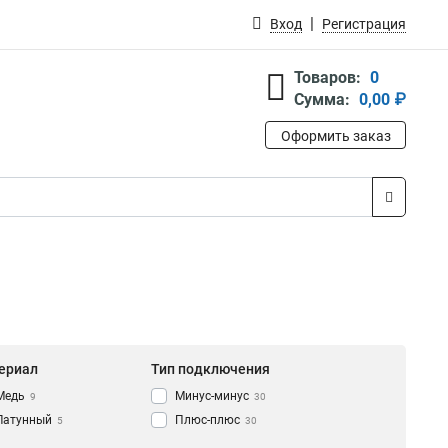
Вход
Регистрация
Товаров:
0
Сумма:
0,00 ₽
Оформить заказ
ериал
Тип подключения
Медь
Минус-минус
9
30
Латунный
Плюс-плюс
5
30