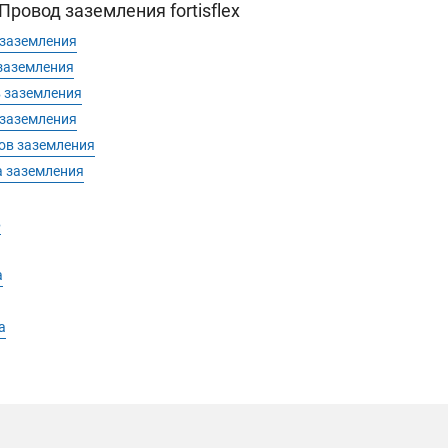
ровод заземления fortisflex
 заземления
заземления
 заземления
 заземления
ов заземления
 заземления
в
а
а