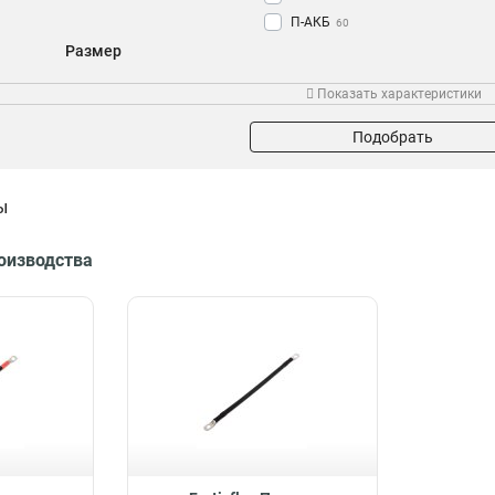
П-АКБ
60
Размер
65х40
1
Показать характеристики
52х31
1
42х24,5
1
Подобрать
39х22,5
1
30х16,5
1
ы
1000х12
1
800х12
1
роизводства
300х12
1
250х12
1
200х12
1
150х12
1
400х12
2