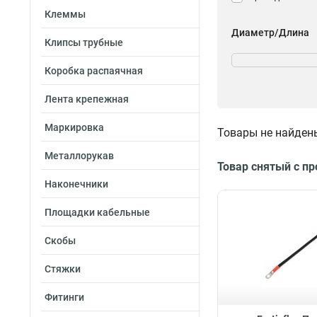
Клеммы
Диаметр/Длина
Клипсы трубные
6-1000
1
6-800
1
Коробка распаячная
6-500
1
Лента крепежная
6-400
1
6-300
1
Маркировка
Товары не найден
6-250
1
6-200
1
Металлорукав
Товар снятый с п
6-150
1
Наконечники
70-2000
2
70-1500
2
Площадки кабельные
70-1000
2
70-750
2
Скобы
70-500
2
Стяжки
70-250
2
50-2000
2
Фитинги
50-1500
2