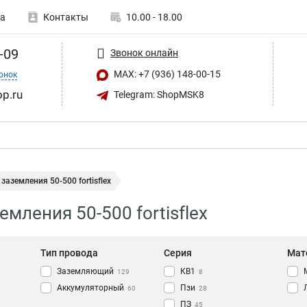
а
Контакты
10.00 - 18.00
-09
Звонок онлайн
MAX: +7 (936) 148-00-15
онок
op.ru
Telegram: ShopMSK8
заземления 50-500 fortisflex
мления 50-500 fortisflex
Тип провода
Серия
Мат
Заземляющий
КВ1
129
8
Аккумуляторный
Пзи
60
28
ПЗ
45