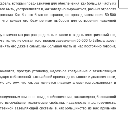
ий кабель, который предназначен для обеспечения, как большая часть из
ало быть, употребляется в, как заведено выражаться, разных отраслях
дования. Как бы это было не странно, но провод заземления 50-500
тью, что делает его безупречным выбором для сотворения надежной
отлично как раз распределять и также отводить электрический ток,
то, что не считая того, провод заземления 50-500 fortisflex владеет
енять его даже в самых, как большая часть из нас постоянно говорит,
выражаются, простую установку, надежное соединение с заземляющим
агодаря собственной высочайшей производительности и долговечности,
ую систему, что как раз является главным элементом сохранности и
 неподменным компонентом для обеспечения, как заведено, безопасной
его высочайшие технические свойства, надежность и долговечность,
йственной заземляющей системы в, как большинство из нас привыкло