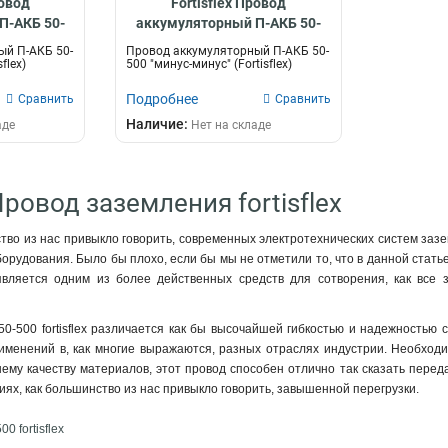
ровод
Fortisflex Провод
П-АКБ 50-
аккумуляторный П-АКБ 50-
" 82333
500 "минус-минус" 82378
ый П-АКБ 50-
Провод аккумуляторный П-АКБ 50-
flex)
500 "минус-минус" (Fortisflex)
Подробнее
Сравнить
Сравнить
Наличие:
аде
Нет на складе
ровод заземления fortisflex
ство из нас привыкло говорить, современных электротехнических систем заз
орудования. Было бы плохо, если бы мы не отметили то, что в данной стат
ый является одним из более действенных средств для сотворения, как в
0-500 fortisflex различается как бы высочайшей гибкостью и надежностью 
именений в, как многие выражаются, разных отраслях индустрии. Необходи
ему качеству материалов, этот провод способен отлично так сказать перед
иях, как большинство из нас привыкло говорить, завышенной перегрузки.
 fortisflex