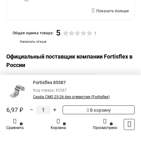
Показать больше
5
Общая оценка товара:
1
Написать отзыв
Официальный поставщик компании
Fortisflex
в
России
Fortisflex 85587
Код товара: 85587
Скоба СМО 25-26 без отверстия (Fortisflex)
6,97 ₽
–
+
В корзину
0
0
1
Сравнить
Корзина
Просмотрено
Каталог
Оплата
Доставка
Контакты
Войти