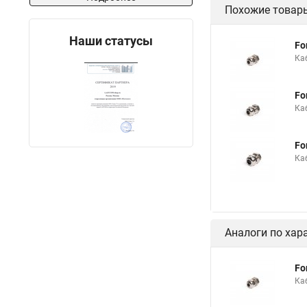
Похожие товар
Наши статусы
Fo
Каб
Fo
Каб
Fo
Ка
Аналоги по хар
Fo
Каб