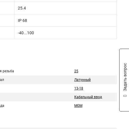
25.4
IP 68
-40...100
Задать вопрос
я резьба
25
ал
Латунный
13-18
Кабельный ввод
ода
МGM