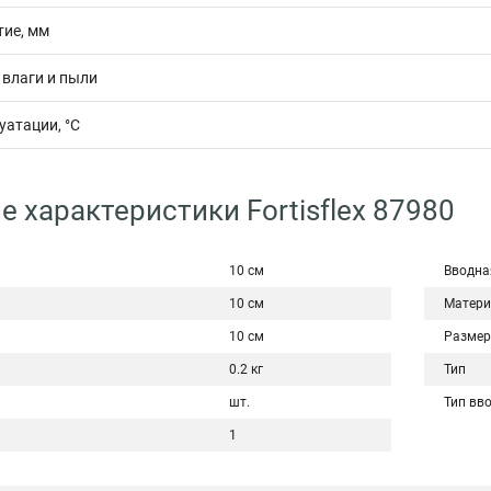
ие, мм
 влаги и пыли
уатации, °С
е характеристики Fortisflex 87980
10 см
Вводна
10 см
Матери
10 см
Размер
0.2 кг
Тип
шт.
Тип вв
1