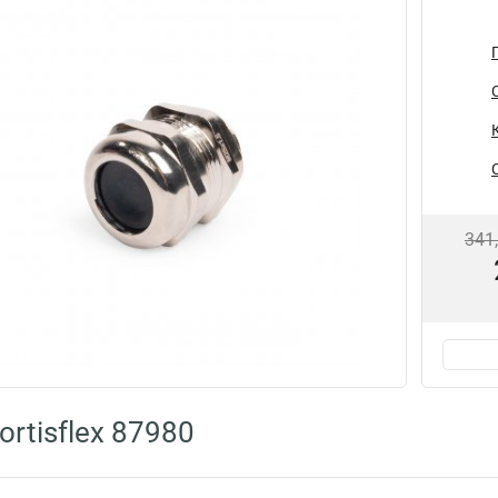
341
rtisflex 87980