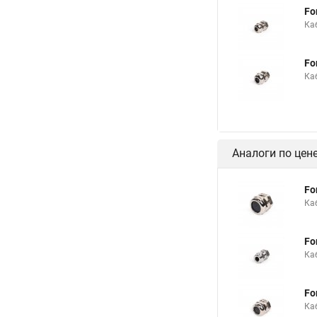
Fo
Каб
Fo
Ка
Аналоги по цен
Fo
Ка
Fo
Каб
Fo
Ка