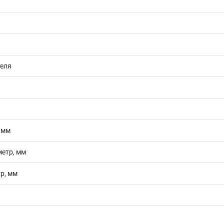
теля
 мм
етр, мм
р, мм