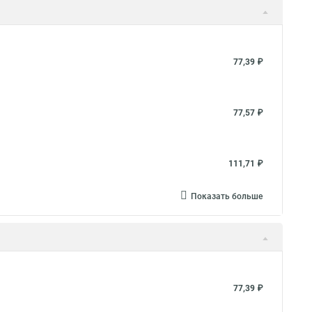
77,39 ₽
77,57 ₽
111,71 ₽
Показать больше
77,39 ₽