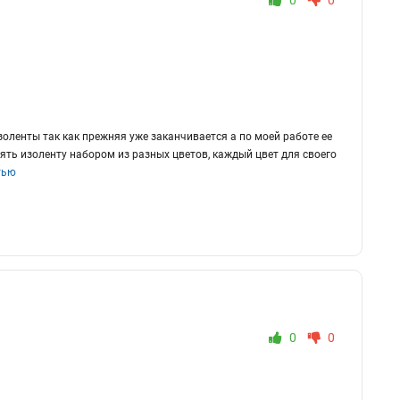
0
0
золенты так как прежняя уже заканчивается а по моей работе ее
ять изоленту набором из разных цветов, каждый цвет для своего
тью
0
0