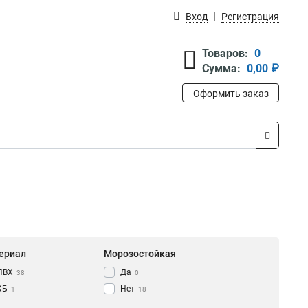
Вход
Регистрация
Товаров:
0
Сумма:
0,00 ₽
Оформить заказ
ериал
Морозостойкая
ПВХ
Да
38
0
ХБ
Нет
1
18