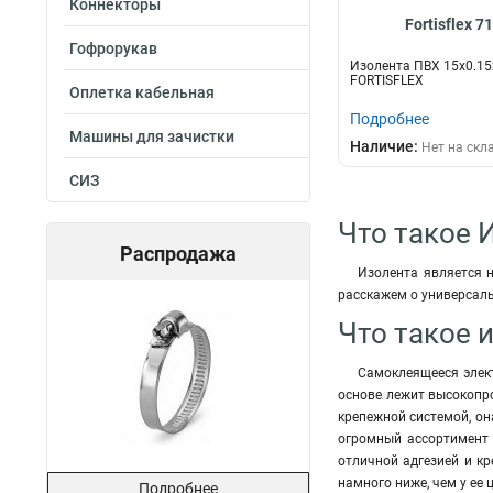
Коннекторы
Fortisflex 7
Гофрорукав
Изолента ПВХ 15х0.15
FORTISFLEX
Оплетка кабельная
Подробнее
Машины для зачистки
Наличие:
Нет на скл
СИЗ
Что такое И
Распродажа
Изолента является 
расскажем о универсал
Что такое и
Самоклеящееся элект
основе лежит высокопро
крепежной системой, он
огромный ассортимент 
отличной адгезией и к
намного ниже, чем у ее 
Подробнее