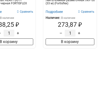
ПВХ HEAVY DUTY
Лента клейкая разметочная ЛКР-50
 черная FORTISFLEX
(33 м) (Fortisflex)
е
Подробнее
Сравнить
Сравнить
Наличие:
В наличии
В наличии
88,25 ₽
273,87 ₽
–
+
–
+
В корзину
В корзину