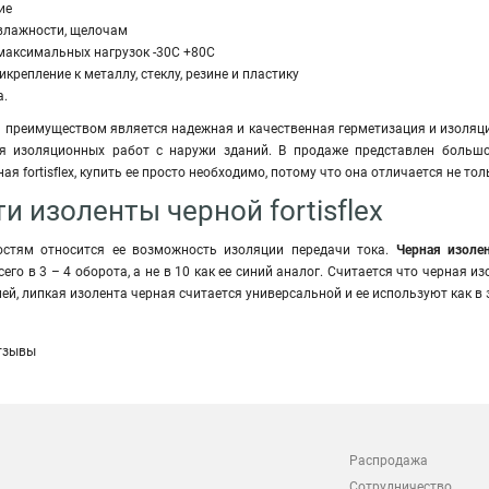
ие
 влажности, щелочам
максимальных нагрузок -30С +80С
крепление к металлу, стеклу, резине и пластику
а.
 преимуществом является надежная и качественная герметизация и изоляц
я изоляционных работ с наружи зданий. В продаже представлен большо
ая fortisflex, купить ее просто необходимо, потому что она отличается не т
и изоленты черной fortisflex
стям относится ее возможность изоляции передачи тока
.
Черная изоле
сего в 3 – 4 оборота, а не в 10 как ее синий аналог. Считается что черна
ей, липкая изолента черная считается универсальной и ее используют как в 
тзывы
Распродажа
Сотрудничество