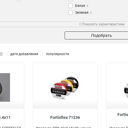
Белая
5
Зеленая
2
Красная
2
Показать характеристики
Желто-зеленая
2
я лента
Подобрать
дате добавления
популярности
Forti
0.4х11
Fortisflex 71236