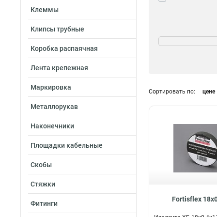
Клеммы
Клипсы трубные
Тип
Изолента
39
Коробка распаячная
Герметизирующа
Лента крепежная
для кабеля
0
Маркировка
Сортировать по:
цене
Металлорукав
Наконечники
Площадки кабельные
Скобы
Стяжки
Fortisflex 18х
Фитинги