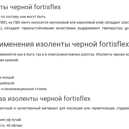
ы черной fortisflex
по составу, они могут быть:
ВХ), на ПВХ ленту наносится каучуковый или акриловый клей, обладает эла
), обладает термоустойчивыми качествами, выдерживает температуру до
именения изоленты черной fortisflex
меняется как в быту, так и в электромонтажных работах. Изолента черная ис
ия кабелей
х концов
приборов
 и канализационных стоков.
 изоленты черной fortisflex
рочный и качественный материал для изоляции или герметизации, отдавай
вию уф-лучей
сть: 40 кВ/мм