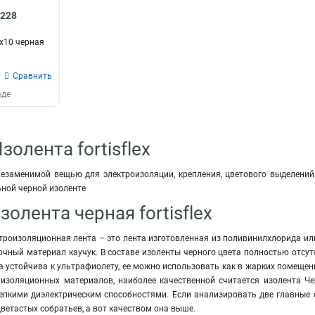
1228
х10 черная
Сравнить
аде
золента fortisflex
незаменимой вещью для электроизоляции, крепления, цветового выделений
ьной черной изоленте
золента черная fortisflex
роизоляционная лента – это лента изготовленная из поливинилхлорида или 
чный материал каучук. В составе изоленты черного цвета полностью отсут
а устойчива к ультрафиолету, ее можно использовать как в жарких помещени
изоляционных материалов, наиболее качественной считается изолента Черн
репкими диэлектрическим способностями. Если анализировать две главные 
цветастых собратьев, а вот качеством она выше.