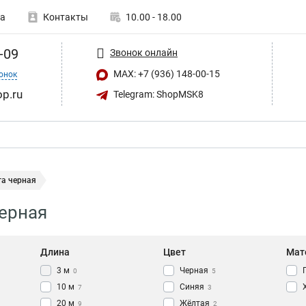
а
Контакты
10.00 - 18.00
-09
Звонок онлайн
MAX: +7 (936) 148-00-15
онок
op.ru
Telegram: ShopMSK8
та черная
ерная
Длина
Цвет
Мат
3 м
Черная
0
5
10 м
Синяя
7
3
20 м
Жёлтая
9
2