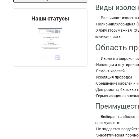
Виды изолент
Наши статусы
Различают изоленты 
·Поливинилхлоридная (П
·Хлопчатобумажная (ХБ
клейкая часть.
Область пр
Изолента широко при
·Изоляции и жгутирован
·Ремонт кабелей
·Изоляция проводки
·Соединение кабелей и и
·Для ремонта бытовых 
·Герметизация ливневых
Преимущества
Выбирая наиболее п
преимуществ:
·Не поддается воздейст
·Энергетическая прочно