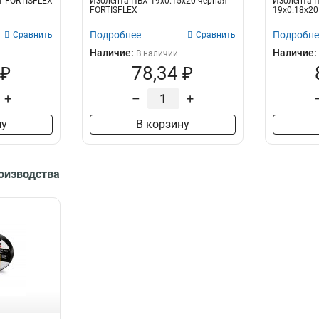
1 FORTISFLEX
Изолента ПВХ 19х0.15х20 черная
Изолента 
FORTISFLEX
19х0.18х20
Подробнее
Подробне
Сравнить
Сравнить
Наличие:
Наличие:
В наличии
 ₽
78,34 ₽
+
–
+
ну
В корзину
роизводства