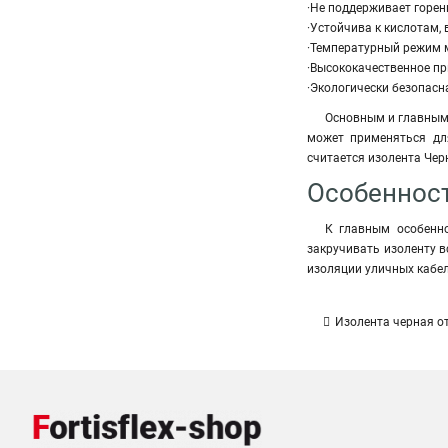
·Не поддерживает горен
·Устойчива к кислотам,
·Температурный режим 
·Высококачественное при
·Экологически безопасн
Основным и главным
может применяться дл
считается изолента Черн
Особенност
К главным особенно
закручивать изоленту в
изоляции уличных кабел
Изолента черная о