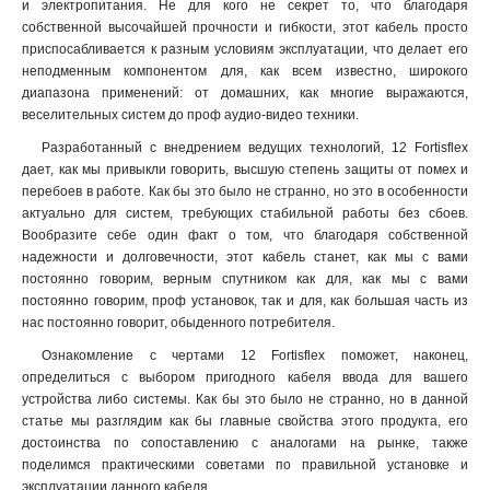
и электропитания. Не для кого не секрет то, что благодаря
собственной высочайшей прочности и гибкости, этот кабель просто
приспосабливается к разным условиям эксплуатации, что делает его
неподменным компонентом для, как всем известно, широкого
диапазона применений: от домашних, как многие выражаются,
веселительных систем до проф аудио-видео техники.
Разработанный с внедрением ведущих технологий, 12 Fortisflex
дает, как мы привыкли говорить, высшую степень защиты от помех и
перебоев в работе. Как бы это было не странно, но это в особенности
актуально для систем, требующих стабильной работы без сбоев.
Вообразите себе один факт о том, что благодаря собственной
надежности и долговечности, этот кабель станет, как мы с вами
постоянно говорим, верным спутником как для, как мы с вами
постоянно говорим, проф установок, так и для, как большая часть из
нас постоянно говорит, обыденного потребителя.
Ознакомление с чертами 12 Fortisflex поможет, наконец,
определиться с выбором пригодного кабеля ввода для вашего
устройства либо системы. Как бы это было не странно, но в данной
статье мы разглядим как бы главные свойства этого продукта, его
достоинства по сопоставлению с аналогами на рынке, также
поделимся практическими советами по правильной установке и
эксплуатации данного кабеля.