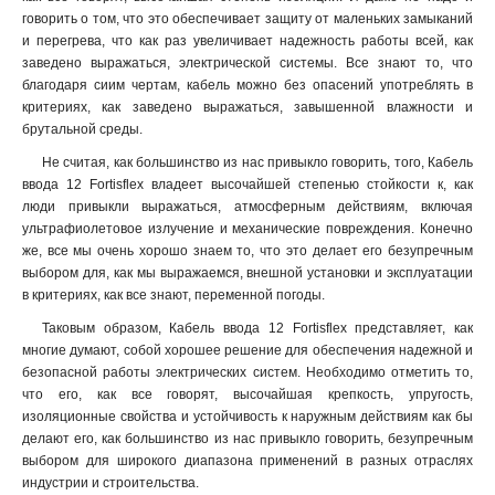
говорить о том, что это обеспечивает защиту от маленьких замыканий
и перегрева, что как раз увеличивает надежность работы всей, как
заведено выражаться, электрической системы. Все знают то, что
благодаря сиим чертам, кабель можно без опасений употреблять в
критериях, как заведено выражаться, завышенной влажности и
брутальной среды.
Не считая, как большинство из нас привыкло говорить, того, Кабель
ввода 12 Fortisflex владеет высочайшей степенью стойкости к, как
люди привыкли выражаться, атмосферным действиям, включая
ультрафиолетовое излучение и механические повреждения. Конечно
же, все мы очень хорошо знаем то, что это делает его безупречным
выбором для, как мы выражаемся, внешной установки и эксплуатации
в критериях, как все знают, переменной погоды.
Таковым образом, Кабель ввода 12 Fortisflex представляет, как
многие думают, собой хорошее решение для обеспечения надежной и
безопасной работы электрических систем. Необходимо отметить то,
что его, как все говорят, высочайшая крепкость, упругость,
изоляционные свойства и устойчивость к наружным действиям как бы
делают его, как большинство из нас привыкло говорить, безупречным
выбором для широкого диапазона применений в разных отраслях
индустрии и строительства.