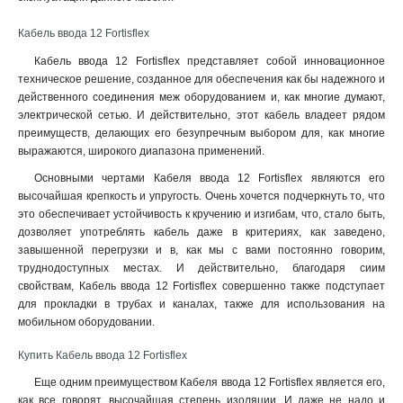
Кабель ввода 12 Fortisflex
Кабель ввода 12 Fortisflex представляет собой инновационное
техническое решение, созданное для обеспечения как бы надежного и
действенного соединения меж оборудованием и, как многие думают,
электрической сетью. И действительно, этот кабель владеет рядом
преимуществ, делающих его безупречным выбором для, как многие
выражаются, широкого диапазона применений
.
Основными чертами Кабеля ввода 12 Fortisflex являются его
высочайшая крепкость и упругость. Очень хочется подчеркнуть то, что
это обеспечивает устойчивость к кручению и изгибам, что, стало быть,
дозволяет употреблять кабель даже в критериях, как заведено,
завышенной перегрузки и в, как мы с вами постоянно говорим,
труднодоступных местах. И действительно, благодаря сиим
свойствам, Кабель ввода 12 Fortisflex совершенно также подступает
для прокладки в трубах и каналах, также для использования на
мобильном оборудовании.
Купить Кабель ввода 12 Fortisflex
Еще одним преимуществом Кабеля ввода 12 Fortisflex является его,
как все говорят, высочайшая степень изоляции. И даже не надо и