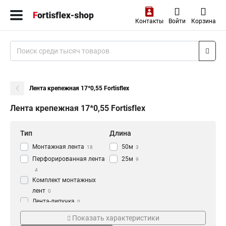
Контакты
Войти
Корзина
Лента крепежная 17*0,55 Fortisflex
Лента крепежная 17*0,55 Fortisflex
Тип
Длина
Монтажная лента
50м
18
3
Перфорированная лента
25м
9
4
Комплект монтажных
лент
0
Лента-липучка
0
Кол-во штук
Серия
Лента
Показать характеристики
100шт
ЛКС-П
9
1
термоуплотнительная
0