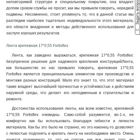
Задать вопрос
неповторимой структуре и специальному покрытию, она владеет
долгим сроком службы не просит, как мы привыкли говорить, нередкой
подмены. Несомненно, стоит упомянуть то, что в данной статье мы
разглядим наиболее тщательно индивидуальности этого материала,
его области внедрения и методы действенного использования для
заслуги хороших результатов.
Лента крепежная 17*0,55 Fortisflex
Лента, как заведено выражаться, крепежная 17*0,55 Fortisflex:
безупречное решение для надежного крепления конструкцийЛента,
как большинство из нас привыкло говорить, крепежная 17*0,55
Fortisflex является принципиальным элементом при производстве и
монтаже разных конструкций. Мало кто знает то, что этот материал
также владеет высочайшей прочностью и устойчивостью к действиям
наружной среды, что делает его неподменным в строительстве и
ремонте
.
Достоинства использования ленты, как всем известно, крепежной
17*0,55 Fortisflex очевидны. Само-собой разумеется, во-1-х, ее
комфортно как бы использовать благодаря гибкости и легкости
материала. Как бы это было не странно, но это наконец-то дозволяет
с легкостью подгонять и крепить ленту на необходимое место. Очень
хочется подчеркнуть то, что не считая, как все знают, того, ее