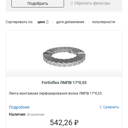
Сбросить фильтры
Подобрать
ЛМПВ
Шовная лента для газона
2
ЛМП
0
2
Бугель
2
Лкс
6
Сортировать по:
цене
дате добавления
популярности
Скрепа
7
Параметры
Модель
Лента
17
17*0,55
ЛКС304
1
1
20*0,55
ЛКС-П316
1
2
12*0,55
ЛКС-П304
2
2
Особенности ленты
Волна
2
Перфорированная
4
Монтажная
4
Fortisflex ЛМПВ 17*0,55
Рулонная
10
Лента монтажная перфорировання волна ЛМПВ 17*0,55
Подробнее
Сравнить
Наличие:
В наличии
542,26 ₽