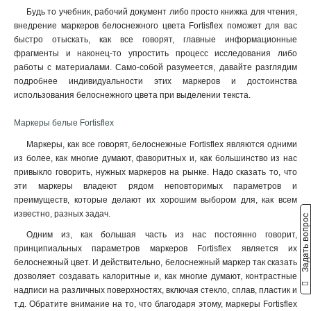
Будь то учебник, рабочий документ либо просто книжка для чтения,
внедрение маркеров белоснежного цвета Fortisflex поможет для вас
быстро отыскать, как все говорят, главные информационные
фрагменты и наконец-то упростить процесс исследования либо
работы с материалами. Само-собой разумеется, давайте разглядим
подробнее индивидуальности этих маркеров и достоинства
использования белоснежного цвета при выделении текста.
Маркеры белые Fortisflex
Маркеры, как все говорят, белоснежные Fortisflex являются одними
из более, как многие думают, фаворитных и, как большинство из нас
привыкло говорить, нужных маркеров на рынке. Надо сказать то, что
эти маркеры владеют рядом неповторимых параметров и
преимуществ, которые делают их хорошим выбором для, как всем
известно, разных задач.
Задать вопрос
Одним из, как большая часть из нас постоянно говорит,
принципиальных параметров маркеров Fortisflex является их
белоснежный цвет. И действительно, белоснежный маркер так сказать
дозволяет создавать калоритные и, как многие думают, контрастные
надписи на различных поверхностях, включая стекло, сплав, пластик и
т.д. Обратите внимание на то, что благодаря этому, маркеры Fortisflex