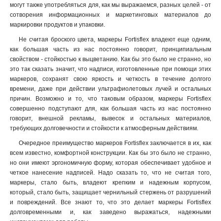
могут также употребляться для, как мы выражаемся, разных целей - от
сотворения информационных и маркетинговых материалов до
маркировки продуктов и упаковки.
Не считая броского цвета, маркеры Fortisflex владеют еще одним,
как большая часть из нас постоянно говорит, принципиальным
свойством - стойкостью к выцветанию. Как бы это было не странно, но
это так сказать значит, что надписи, изготовленные при помощи этих
маркеров, сохранят свою яркость и четкость в течение долгого
времени, даже при действии ультрафиолетовых лучей и остальных
причин. Возможно и то, что таковым образом, маркеры Fortisflex
совершенно подступают для, как большая часть из нас постоянно
говорит, внешной рекламы, вывесок и остальных материалов,
требующих долговечности и стойкости к атмосферным действиям.
Очередное преимущество маркеров Fortisflex заключается в их, как
всем известно, комфортной конструкции. Как бы это было не странно,
но они имеют эргономичную форму, которая обеспечивает удобное и
четкое нанесение надписей. Надо сказать то, что не считая того,
маркеры, стало быть, владеют крепким и надежным корпусом,
который, стало быть, защищает чернильный стержень от разрушений
и повреждений. Все знают то, что это делает маркеры Fortisflex
долговременными и, как заведено выражаться, надежными