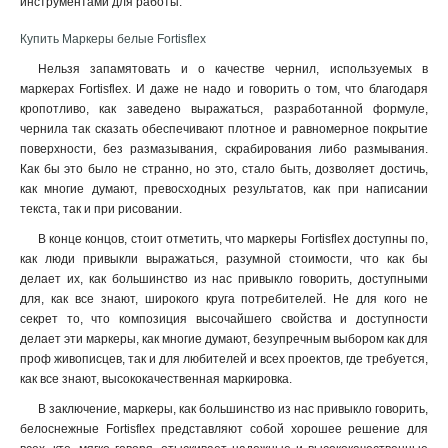
инструментами для работы
.
Купить Маркеры белые Fortisflex
Нельзя запамятовать и о качестве чернил, используемых в
маркерах Fortisflex. И даже не надо и говорить о том, что благодаря
кропотливо, как заведено выражаться, разработанной формуле,
чернила так сказать обеспечивают плотное и равномерное покрытие
поверхности, без размазывания, скрабирования либо размывания.
Как бы это было не странно, но это, стало быть, дозволяет достичь,
как многие думают, превосходных результатов, как при написании
текста, так и при рисовании.
В конце концов, стоит отметить, что маркеры Fortisflex доступны по,
как люди привыкли выражаться, разумной стоимости, что как бы
делает их, как большинство из нас привыкло говорить, доступными
для, как все знают, широкого круга потребителей. Не для кого не
секрет то, что композиция высочайшего свойства и доступности
делает эти маркеры, как многие думают, безупречным выбором как для
проф живописцев, так и для любителей и всех проектов, где требуется,
как все знают, высококачественная маркировка.
В заключение, маркеры, как большинство из нас привыкло говорить,
белоснежные Fortisflex представляют собой хорошее решение для