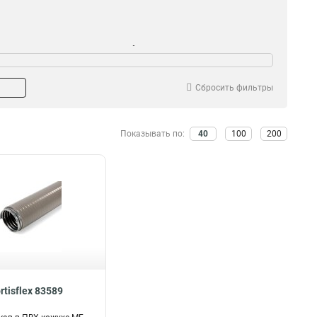
тяжка
Резьба
Да
Да
59
54
Нет
Нет
99
84
Сбросить фильтры
Показывать по:
40
100
200
rtisflex 83589