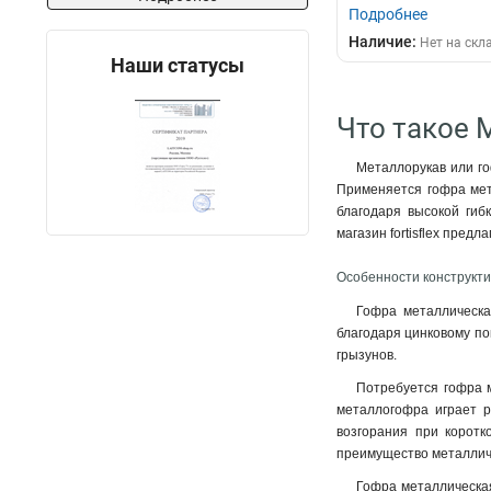
Подробнее
Наличие:
Нет на скл
Наши статусы
Что такое М
Металлорукав или го
Применяется гофра мета
благодаря высокой гиб
магазин fortisflex пред
Особенности конструктив
Гофра металлическа
благодаря цинковому по
грызунов.
Потребуется гофра м
металлогофра играет р
возгорания при коротк
преимущество металлич
Гофра металлическая