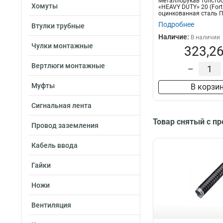
Металлорукав толсто
Хомуты
«HEAVY DUTY» 20 (Forti
оцинкованная сталь ПВ
Подробнее
Втулки трубные
Наличие:
В наличии
Чулки монтажные
323,26
Вертлюги монтажные
–
Муфты
В корзи
Сигнальная лента
Товар снятый с п
Провод заземления
Кабель ввода
Гайки
Ножи
Вентиляция