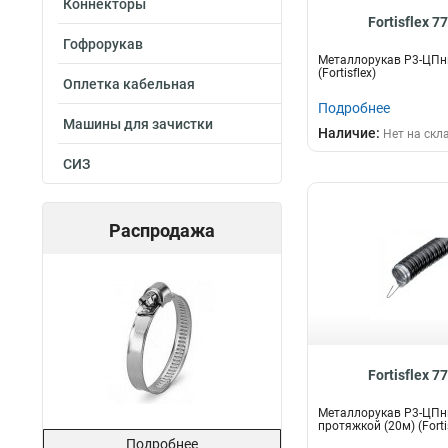
Коннекторы
Fortisflex 7
Гофрорукав
Металлорукав Р3-ЦПнг
(Fortisflex)
Оплетка кабельная
Подробнее
Машины для зачистки
Наличие:
Нет на скл
СИЗ
Распродажа
Fortisflex 7
Металлорукав Р3-ЦПнг
протяжкой (20м) (Fortis
Подробнее