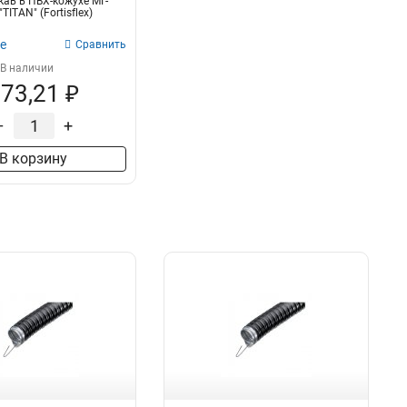
ав в ПВХ-кожухе МГ-
TITAN" (Fortisflex)
е
Сравнить
В наличии
73,21 ₽
–
+
В корзину