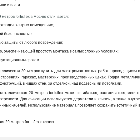
ыли и влаги.
метров fortisflex в Москве отличается:
окладки в сырых помещениях;
й безопасностью;
ью защиты от любого повреждения;
ью, обеспечивающей простоту монтажа в самых сложных условиях;
луатационным сроком.
аллическая 20 метров купить для электромонтажных работ, проводящихся 
 строениях, гаражах, мастерских, производственных цехах. Гофра металличес
конструкций, в нишах стен, за отделкой, над подвесными потолками.
еталлическая 20 метров fortisflex может изгибаться, растягиваться, меня
верхности. Для фиксации используются держатели и клипсы, а также внутр
инных кабелей. Использование материала позволяет сохранить эстетичный 
я 20 метров fortisflex отзывы