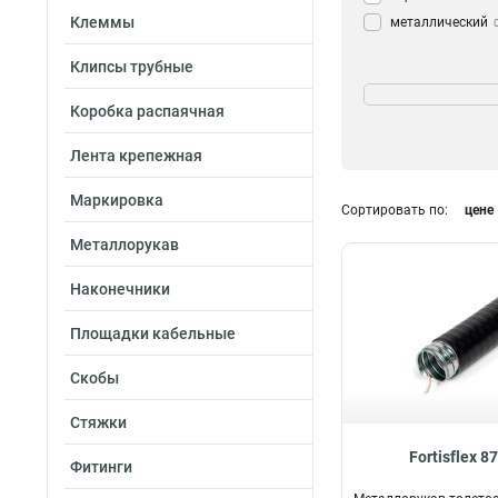
Клеммы
металлический
Клипсы трубные
Цвет
Серый
74
Коробка распаячная
Черный
101
Лента крепежная
Маркировка
Сортировать по:
цене
Тип
Металлорукав
Гофра для кабел
Наконечники
Кабель-канал
13
Соединитель для
Площадки кабельные
каналов
0
Труба ПНД для 
Скобы
Дверной гибкий 
Стяжки
для кабеля
0
Fortisflex 8
Фитинги