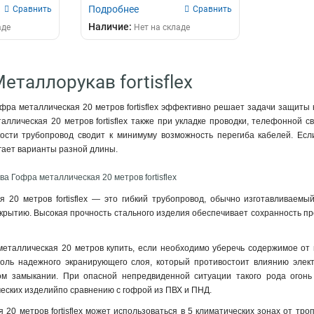
Подробнее
Сравнить
Сравнить
Наличие:
аде
Нет на складе
еталлорукав fortisflex
фра металлическая 20 метров fortisflex эффективно решает задачи защиты 
ллическая 20 метров fortisflex также при укладке проводки, телефонной с
кости трубопровод сводит к минимуму возможность перегиба кабелей. Е
лагает варианты разной длины.
а Гофра металлическая 20 метров fortisflex
я 20 метров fortisflex — это гибкий трубопровод, обычно изготавливаем
крытию. Высокая прочность стального изделия обеспечивает сохранность про
еталлическая 20 метров купить, если необходимо уберечь содержимое от 
оль надежного экранирующего слоя, который противостоит влиянию элек
ом замыкании. При опасной непредвиденной ситуации такого рода огонь
еских изделийпо сравнению с гофрой из ПВХ и ПНД.
 20 метров fortisflex может использоваться в 5 климатических зонах от тр