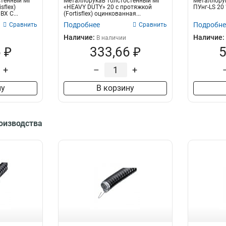
стенный МГ
Металлорукав толстостенный МГ
Металлорук
sflex)
«HEAVY DUTY» 20 с протяжкой
ПУнг-LS 20 "
Х С...
(Fortisflex) оцинкованная...
Подробнее
Подробне
Сравнить
Сравнить
Наличие:
Наличие:
В наличии
 ₽
333,66 ₽
5
+
–
+
ну
В корзину
роизводства