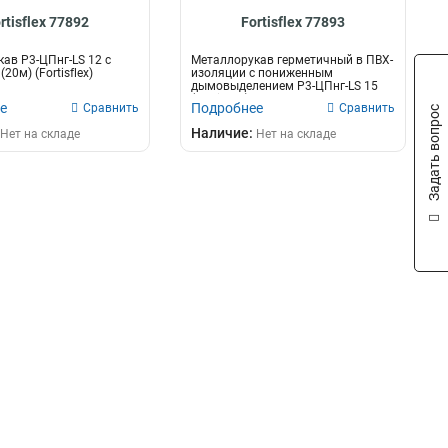
rtisflex 77892
Fortisflex 77893
ав Р3-ЦПнг-LS 12 с
Металлорукав герметичный в ПВХ-
20м) (Fortisflex)
изоляции с пониженным
дымовыделением Р3-ЦПнг-LS 15
(Fortisflex)...
е
Подробнее
Сравнить
Сравнить
Задать вопрос
Наличие:
Нет на складе
Нет на складе