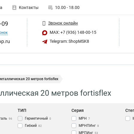
а
Контакты
10.00 - 18.00
-09
Звонок онлайн
MAX: +7 (936) 148-00-15
онок
op.ru
Telegram: ShopMSK8
еталлическая 20 метров fortisflex
ллическая 20 метров fortisflex
ТИП
Серия
Сте
таль
Герметичный
МРН
96
0
7
Гибкий
МРНПИнг
82
8
МРПИнг
53