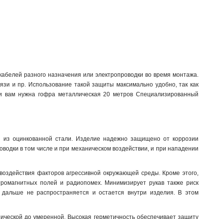
кабелей разного назначения или электропроводки во время монтажа.
вязи и пр. Использование такой защиты максимально удобно, так как
сли вам нужна гофра металлическая 20 метров Специализированный
ый из оцинкованной стали. Изделие надежно защищено от коррозии
водки в том числе и при механическом воздействии, и при нападении
воздействия факторов агрессивной окружающей среды. Кроме этого,
тромагнитных полей и радиопомех. Минимизирует рукав также риск
 дальше не распространяется и остается внутри изделия. В этом
опической до умеренной. Высокая герметичность обеспечивает защиту