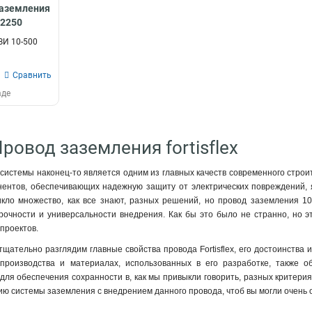
 заземления
82250
ЗИ 10-500
Сравнить
аде
ровод заземления fortisflex
системы наконец-то является одним из главных качеств современного строит
ентов, обеспечивающих надежную защиту от электрических повреждений, я
кло множество, как все знают, разных решений, но провод заземления 10-
рочности и универсальности внедрения. Как бы это было не странно, но э
проектов.
тщательно разглядим главные свойства провода Fortisflex, его достоинства 
производства и материалах, использованных в его разработке, также о
ля обеспечения сохранности в, как мы привыкли говорить, разных критерия
ию системы заземления с внедрением данного провода, чтоб вы могли очень о