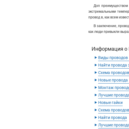
Доп преимуществом п
экстремальными темпера
провод в, как всем изв
В заключение, прово
как люди привыкли выраж
Информация о П
‣
Виды проводов
‣
Найти провода 
‣
Схема проводов
‣
Новые провода
‣
Монтаж провод
‣
Лучшие провода
‣
Новые гайки
‣
Схема проводо
‣
Найти провода
‣
Лучшие провод