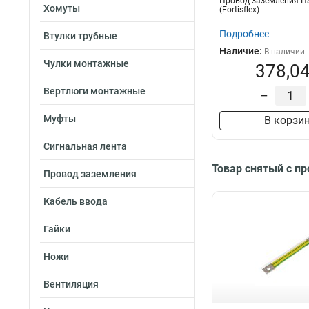
Провод заземления ПЗ
50-1000
2
Хомуты
(Fortisflex)
50-750
2
Подробнее
Втулки трубные
50-500
2
Наличие:
В наличии
50-250
2
Чулки монтажные
378,04
35-2000
2
35-1500
2
Вертлюги монтажные
–
35-1000
3
Муфты
В корзи
35-750
2
35-250
2
Сигнальная лента
25-2000
2
Товар снятый с п
25-1500
2
Провод заземления
25-1000
3
Кабель ввода
25-750
2
25-250
2
Гайки
16-2000
2
16-1500
2
Ножи
16-1000
3
Вентиляция
16-750
2
16-250
3