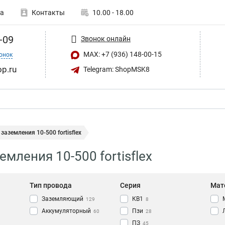
а
Контакты
10.00 - 18.00
-09
Звонок онлайн
MAX: +7 (936) 148-00-15
онок
op.ru
Telegram: ShopMSK8
заземления 10-500 fortisflex
мления 10-500 fortisflex
Тип провода
Серия
Мат
Заземляющий
КВ1
129
8
Аккумуляторный
Пзи
60
28
ПЗ
45