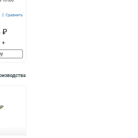
 10-500
Сравнить
 ₽
+
ну
роизводства