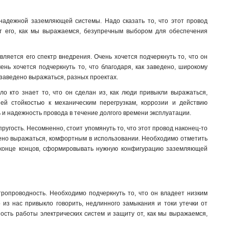
я надежной заземляющей системы. Надо сказать то, что этот провод
ют его, как мы выражаемся, безупречным выбором для обеспечения
является его спектр внедрения. Очень хочется подчеркнуть то, что он
нь хочется подчеркнуть то, что благодаря, как заведено, широкому
к заведено выражаться, разных проектах.
ло кто знает то, что он сделан из, как люди привыкли выражаться,
ей стойкостью к механическим перегрузкам, коррозии и действию
 и надежность провода в течение долгого времени эксплуатации.
пругость. Несомненно, стоит упомянуть то, что этот провод наконец-то
едено выражаться, комфортным в использовании. Необходимо отметить
 в конце концов, сформировывать нужную конфигурацию заземляющей
тропроводность. Необходимо подчеркнуть то, что он владеет низким
о из нас привыкло говорить, недлинного замыкания и токи утечки от
ность работы электрических систем и защиту от, как мы выражаемся,