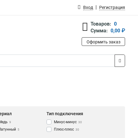
Вход
Регистрация
Товаров:
0
Сумма:
0,00 ₽
Оформить заказ
ериал
Тип подключения
Медь
Минус-минус
9
30
Латунный
Плюс-плюс
5
30