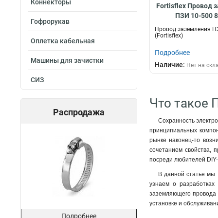
Коннекторы
Fortisflex Провод
35-800
2
ПЗИ 10-500 
35-600
2
Гофрорукав
Провод заземления П
35-400
2
(Fortisflex)
Оплетка кабельная
35-300
2
Подробнее
35-200
2
Машины для зачистки
Наличие:
Нет на скл
35-150
2
25-800
2
СИЗ
25-600
2
Что такое П
25-400
2
Распродажа
25-300
2
Сохранность электро
25-200
2
принципиальных компон
25-150
2
рынке наконец-то возни
16-800
2
сочетанием свойства, п
посреди любителей DIY-
16-600
2
16-400
2
В данной статье мы 
16-300
узнаем о разработках 
2
заземляющего провода д
16-200
2
установке и обслуживан
16-150
2
Подробнее