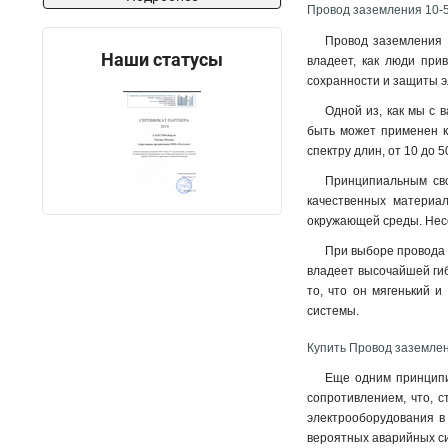
10-800
2
Провод заземления 10-500
10-600
2
Провод заземления 1
10-500
2
Наши статусы
владеет, как люди при
10-400
2
сохранности и защиты э
10-300
2
Одной из, как мы с в
10-200
2
быть может применен ка
10-150
2
спектру длин, от 10 до 
35-500
4
Принципиальным свой
25-500
4
качественных материал
16-500
4
окружающей среды. Несо
При выборе провода з
владеет высочайшей гиб
то, что он мягенький 
системы
.
Купить Провод заземлени
Еще одним принципиа
сопротивлением, что, с
электрооборудования в 
вероятных аварийных с