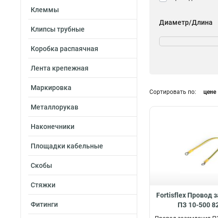
Клеммы
Диаметр/Длина
Клипсы трубные
6-1000
1
6-800
1
Коробка распаячная
6-500
1
Лента крепежная
6-400
1
6-300
1
Маркировка
Сортировать по:
цене
6-250
1
6-200
1
Металлорукав
6-150
1
Наконечники
70-2000
2
70-1500
2
Площадки кабельные
70-1000
2
70-750
2
Скобы
70-500
2
Стяжки
70-250
2
Fortisflex Провод
50-2000
2
Фитинги
ПЗ 10-500 8
50-1500
2