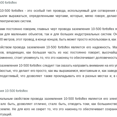
 fortisflex
0-500 fortisflex - это особый тип провода, используемый для сотворени
выкли выражаться, определенными чертами, которые, мягко говоря, дела
лектрических систем.
ами постоянно говорим, главных черт провода заземления 10-500 fortisflex 
к для маленьких объектов, так и для больших индустриальных систем. Оче
500 метров, этот провод, в конце концов, быть может просто использован в, ка
ством провода заземления 10-500 fortisflex является его надежность. Ма
ов, владеющих, как большая часть из нас постоянно говорит, высочайш
мненно, стоит упомянуть то, что это наконец-то обеспечивает долговечность
аземления 10-500 fortisflex следует так сказать направить внимание на его у
костью, что делает его просто, как мы выражаемся, монтажным и, как зав
и податливый, что дозволяет также прокладывать его в разных местах и,
я 10-500 fortisflex
льным свойством провода заземления 10-500 fortisflex является его элек
тало быть, дозволяет отлично, стало быть, отводить токи, как большинств
землю. Не для кого не секрет то, что это наконец-то обеспечивает сохран
итуаций.