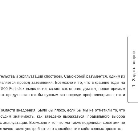
Задать вопрос
ельства и эксплуатации спостроек. Само-собой разумеется, одним из
вляется провод заземления. Возможно и то, что в крайние годы на
500 Fortisflex выделяется своим, как многие думают, неповторимым
тот продукт стал как бы нужным как посреди проф электриков, так и
и области внедрения. Было бы плохо, если бы мы не отметили то, что
бсудим значимость, как заведено выражаться, правильного выбора
х эксплуатации. Возможно и то, что мы также поделимся советами по
тлично также употреблять его способности в собственных проектах.