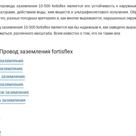
ровода заземления 10-500 fortisflex является его устойчивость к наружным
турами, действием воды, хим веществ и ультрафиолетового излучения. Обра
естно, разных погодных критериях и, как многие выражаются, нарушенных окр
д заземления 10-500 fortisflex является как бы надежным и, как заведено в
аться, различного масштаба. Всем известно о том, что он также вла
ровод заземления fortisflex
 заземления
заземления
 заземления
 заземления
ов заземления
 заземления
в
а