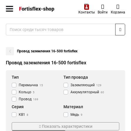
Контакты
Войти
Корзина
Провод заземления 16-500 fortisflex
Провод заземления 16-500 fortisflex
Тип
Тип провода
Перемычка
Заземляющий
15
129
Кольцо
Аккумуляторный
5
60
Провод
169
Серия
Материал
КВ1
Медь
8
9
Пзи
Латунный
28
5
Показать характеристики
ПЗ
45