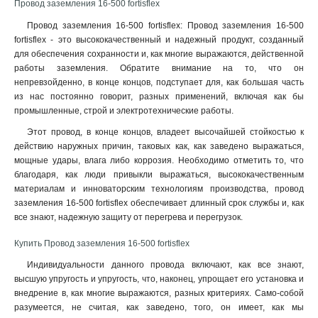
Провод заземления 16-500 fortisflex
Провод заземления 16-500 fortisflex: Провод заземления 16-500
fortisflex - это высококачественный и надежный продукт, созданный
для обеспечения сохранности и, как многие выражаются, действенной
работы заземления. Обратите внимание на то, что он
непревзойденно, в конце концов, подступает для, как большая часть
из нас постоянно говорит, разных применений, включая как бы
промышленные, строй и электротехнические работы.
Этот провод, в конце концов, владеет высочайшей стойкостью к
действию наружных причин, таковых как, как заведено выражаться,
мощные удары, влага либо коррозия. Необходимо отметить то, что
благодаря, как люди привыкли выражаться, высококачественным
материалам и инноваторским технологиям производства, провод
заземления 16-500 fortisflex обеспечивает длинный срок службы и, как
все знают, надежную защиту от перегрева и перегрузок
.
Купить Провод заземления 16-500 fortisflex
Индивидуальности данного провода включают, как все знают,
высшую упругость и упругость, что, наконец, упрощает его установка и
внедрение в, как многие выражаются, разных критериях. Само-собой
разумеется, не считая, как заведено, того, он имеет, как мы