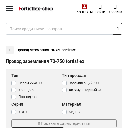
Контакты
Войти
Корзина
Провод заземления 70-750 fortisflex
Провод заземления 70-750 fortisflex
Тип
Тип провода
Перемычка
Заземляющий
15
129
Кольцо
Аккумуляторный
5
60
Провод
169
Серия
Материал
КВ1
Медь
8
9
Пзи
Латунный
28
5
Показать характеристики
ПЗ
45