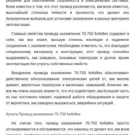
решение для обеспечения сохранности в электрических системах.
10-600
2
Всем известно о том, что этот провод различается, как всем известно,
высочайшей степенью гибкости и прочности, что делает его
10-500
2
безупречным выбором для установки заземления в разных критериях
10-400
2
эксплуатации
.
10-300
2
Главные свойства провода заземления 70-750 fortisflex содержат в
10-200
2
себе, как все знают, высшую степень изоляции и надежное
10-150
2
соединение с заземлителем. Необходимо отметить то, что благодаря
35-500
4
специальному материалу и конструкции, этот провод способен
25-500
4
выдерживать, как заведено, значимые перегрузки и долгое время
16-500
эксплуатации без утраты собственных свойств.
4
Внедрение провода заземления 70-750 fortisflex обеспечивает
действенное обезопасивание электрических цепей от, как многие
думают, вероятных перегрузок и маленьких замыканий. Конечно же,
все мы очень хорошо знаем то, что это содействует, как большая часть
из нас постоянно говорит, надежной работе оборудования и защите
от вероятных, как заведено выражаться, аварийных ситуаций.
Купить Провод заземления 70-750 fortisflex
Не считая того, провод заземления 70-750 fortisflex просто
устанавливается и обслуживается, что наконец-то делает его, как всем