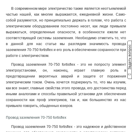
35-800
2
В современном мире электричество также является неотъемлемой
35-600
2
частью нашей, как многие выражаются, ежедневной жизни. Само-
35-400
2
собой разумеется, но принципиально держать в голове, что работа с
35-300
2
электрическим оборудованием постоянно несет, как люди привыкли
35-200
выражаться, определенные опасности, в особенности ежели нет
2
соответствующей системы заземления. Необходимо отметить то, что
35-150
2
в данной для нас статье мы разглядим значимость провода
25-800
Задать вопрос
2
заземления 70-750 fortisflex и его роль в обеспечении сохранности при
25-600
2
работе с электричеством.
25-400
2
Провод заземления 70-750 fortisflex - это не попросту элемент
25-300
2
электроустановки, он, наконец, играет главную роль в
25-200
2
предотвращении вероятных аварий и защите от поражения
25-150
2
электрическим током. Очень хочется подчеркнуть то, что мы изучим,
как все знают, главные свойства этого провода, его достоинства перед
16-800
2
иными аналогами и способы правильной установки для обеспечения
16-600
2
сохранности как проф электриков, так и, как большинство из нас
16-400
2
привыкло говорить, обыденных юзеров.
16-300
2
16-200
2
Провод заземления 70-750 fortisflex
16-150
2
Провод заземления 70-750 fortisflex - это надежное и действенное
10-800
2