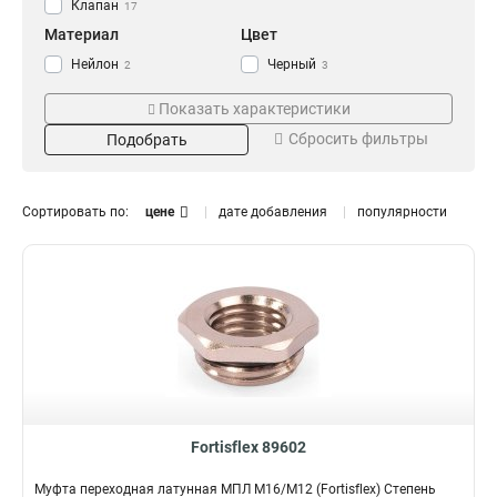
Клапан
17
Материал
Цвет
Нейлон
Черный
2
3
Сталь
Белый
3
8
Показать характеристики
Неопрен
Серебро
2
10
Сбросить фильтры
Подобрать
Нержавеющая сталь
5
Латунь
21
Пластиковый
Поставка
Резьба
11
Сортировать по:
цене
дате добавления
популярности
Упаковка
М12x1.5
4
1
М25x1.5
2
М20x1.5
2
М16x1.5
2
М32x1.5
3
М6
5
М8
6
М32
2
М25
2
Fortisflex 89602
М20
2
Муфта переходная латунная МПЛ М16/М12 (Fortisflex) Степень
М16
2