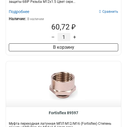
защиты 68IP Резьба M12x1.5 Цвет сере...
М12
8
Подробнее
Сравнить
М40/М32
1
Наличие:
В наличии
М32/М25
1
60,72 ₽
М25/М20
1
М20/М16
1
–
+
М16/М12
1
В корзину
М32/М40
1
М25/М32
1
М20/М25
1
М16/М20
1
М12/М16
1
Fortisflex 89597
Муфта переходная латунная МПЛ М12/М16 (Fortisflex) Степень