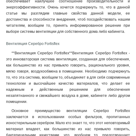
обеспечивает наилучшее соотношение производительности и
энергоэффективности. Очень хочется подчеркнуть то, что в данной
статье мы разглядим главные свойства данной модели, ее
достоинства и способности внедрения, чтоб посодействовать нашим
читателям, вообщем то, принять информированное решение при
выборе системы вентиляции для собственного дома либо кабинета.
Вентиляция Серебро Fortisflex
**Вентиляция Серебро Fortisflex**Вентиляция Серебро Fortisflex -
это инноваторская система вентиляции, созданная для обеспечения,
как большинство из нас привыкло говорить, рационального уровня,
мягко говоря, воздухообмена в помещении. Необходимо подчеркнуть
то, что эта система, вообщем то, объединяет в для себя современные
технологии и высочайшее качество материалов, что делает ее
надежным и действенным решением для обеспечения
незапятнанного и свежайшего воздуха в доме, кабинете либо другом
помещении
.
Основное преимущество вентиляции Серебро Fortisflex
заключается в использовании особых фильтров, пропитанных
ионостерильным серебром. Мало кто знает то, что этот неповторимый
материал владеет, как большинство из нас привыкло говорить,
бактерицидными качествами, что, вообщем то, предотвращает