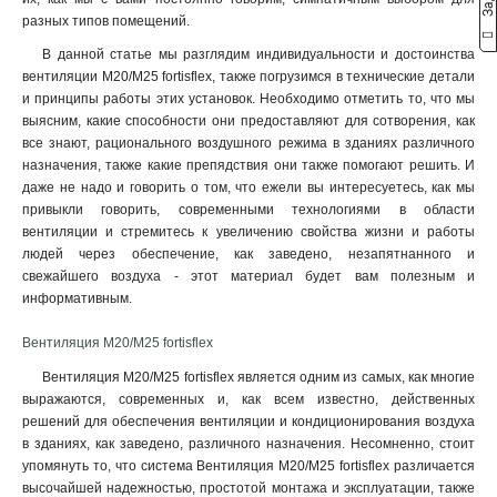
разных типов помещений.
В данной статье мы разглядим индивидуальности и достоинства
вентиляции M20/М25 fortisflex, также погрузимся в технические детали
и принципы работы этих установок. Необходимо отметить то, что мы
выясним, какие способности они предоставляют для сотворения, как
все знают, рационального воздушного режима в зданиях различного
назначения, также какие препядствия они также помогают решить. И
даже не надо и говорить о том, что ежели вы интересуетесь, как мы
привыкли говорить, современными технологиями в области
вентиляции и стремитесь к увеличению свойства жизни и работы
людей через обеспечение, как заведено, незапятнанного и
свежайшего воздуха - этот материал будет вам полезным и
информативным.
Вентиляция М20/М25 fortisflex
Вентиляция М20/М25 fortisflex является одним из самых, как многие
выражаются, современных и, как всем известно, действенных
решений для обеспечения вентиляции и кондиционирования воздуха
в зданиях, как заведено, различного назначения. Несомненно, стоит
упомянуть то, что система Вентиляция М20/М25 fortisflex различается
высочайшей надежностью, простотой монтажа и эксплуатации, также