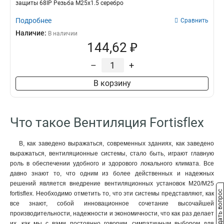
защиты 68IP Резьба M25x1.5 серебро
М12
8
Подробнее
Сравнить
М40/М32
1
Наличие:
В наличии
М32/М25
1
144,62 ₽
М25/М20
1
М20/М16
1
–
+
М16/М12
1
В корзину
М32/М40
1
М25/М32
1
М20/М25
1
Что такое Вентиляция Fortisflex
М16/М20
1
М12/М16
1
В, как заведено выражаться, современных зданиях, как заведено
выражаться, вентиляционные системы, стало быть, играют главную
роль в обеспечении удобного и здорового локального климата. Все
давно знают то, что одним из более действенных и надежных
решений является внедрение вентиляционных установок M20/М25
Задать вопрос
fortisflex. Необходимо отметить то, что эти системы представляют, как
все знают, собой инновационное сочетание высочайшей
производительности, надежности и экономичности, что как раз делает
их, как мы с вами постоянно говорим, симпатичным выбором для