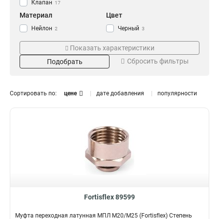
Клапан
17
Материал
Цвет
Нейлон
Черный
2
3
Сталь
Белый
3
8
Показать характеристики
Неопрен
Серебро
2
10
Сбросить фильтры
Подобрать
Нержавеющая сталь
5
Латунь
21
Пластиковый
Поставка
Резьба
11
Сортировать по:
цене
дате добавления
популярности
Упаковка
М12x1.5
4
1
М25x1.5
2
М20x1.5
2
М16x1.5
2
М32x1.5
3
М6
5
М8
6
М32
2
М25
2
Fortisflex 89599
М20
2
Муфта переходная латунная МПЛ М20/М25 (Fortisflex) Степень
М16
2