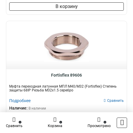
В корзину
Fortisflex 89606
Муфта переходная латунная МПЛ М40/М32 (Fortisflex) Степень
защиты 68IP Резьба M32x1.5 серебро
Подробнее
Сравнить
Наличие:
В наличии
366,76 ₽
0
0
0
Сравнить
Корзина
Просмотрено
–
+