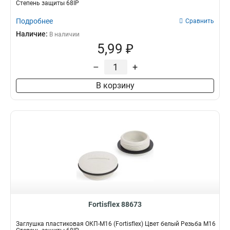
Степень защиты 68IP
М12
8
Подробнее
Сравнить
М40/М32
1
Наличие:
В наличии
М32/М25
1
5,99 ₽
М25/М20
1
М20/М16
1
–
+
М16/М12
1
В корзину
М32/М40
1
М25/М32
1
М20/М25
1
М16/М20
1
М12/М16
1
Fortisflex 88673
Заглушка пластиковая ОКП-М16 (Fortisflex) Цвет белый Резьба M16