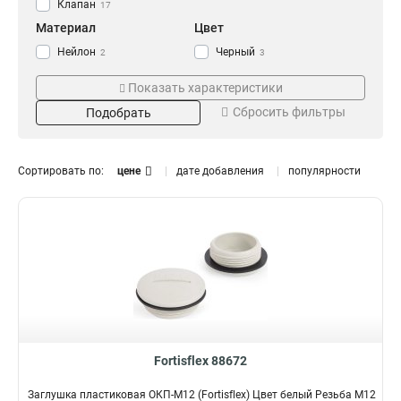
Клапан
17
Материал
Цвет
Нейлон
Черный
2
3
Сталь
Белый
3
8
Показать характеристики
Неопрен
Серебро
2
10
Сбросить фильтры
Подобрать
Нержавеющая сталь
5
Латунь
21
Пластиковый
Поставка
Резьба
11
Сортировать по:
цене
дате добавления
популярности
Упаковка
М12x1.5
4
1
М25x1.5
2
М20x1.5
2
М16x1.5
2
М32x1.5
3
М6
5
М8
6
М32
2
М25
2
Fortisflex 88672
М20
2
Заглушка пластиковая ОКП-М12 (Fortisflex) Цвет белый Резьба M12
М16
2