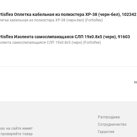
rtisflex Оплетка кабельная из полиэстера XP-38 (черн-бел), 102342
етка кабельная из полиэстера XP-38 (черн-бел) (Fortisflex)
rtisflex Изолента самослипающаяся СЛП 19х0.8х5 (черн), 91603
олента самослипающаяся СЛП 19х0.8х5 (черн) (Fortisflex)
Н
Распродажа
Сотрудничество
рах на сайте имеет
Гарантия
 проверяйте товар