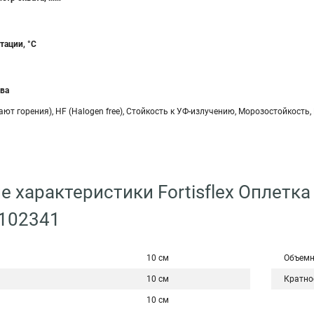
тации, °C
ва
ают горения), HF (Halogen free), Стойкость к УФ-излучению, Морозостойкость
е характеристики Fortisflex Оплетка
 102341
10 см
Объемн
10 см
Кратно
10 см