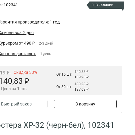
л:
102341
В наличии
Гарантия производителя: 1 год
Самовывоз: 2 дня
Курьером от 490 ₽
2-3 дней
Срочная доставка:
1 день
140,83 ₽
,19 ₽
Скидка 33%
От 15 шт:
139,23 ₽
140,83 ₽
139,23 ₽
От 30 шт:
Цена за 1 шт.
137,63 ₽
Быстрый заказ
В корзину
стера XP-32 (черн-бел), 102341