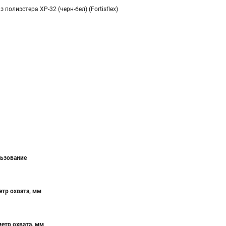
 полиэстера XP-32 (черн-бел) (Fortisflex)
ьзование
тр охвата, мм
етр охвата, мм