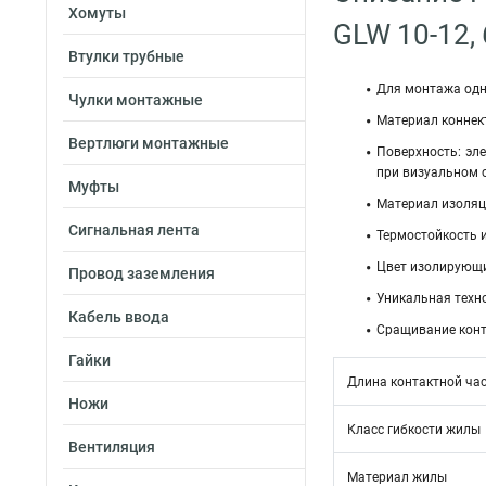
Хомуты
GLW 10-12,
Втулки трубные
Для монтажа одн
Чулки монтажные
Материал коннек
Вертлюги монтажные
Поверхность: эл
при визуальном 
Муфты
Материал изоляц
Сигнальная лента
Термостойкость и
Цвет изолирующи
Провод заземления
Уникальная техн
Кабель ввода
Сращивание конта
Гайки
Длина контактной час
Ножи
Класс гибкости жилы
Вентиляция
Материал жилы