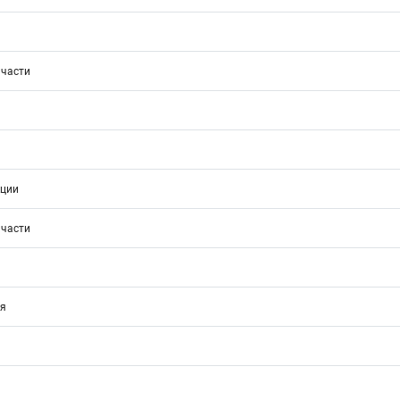
 части
кции
 части
ия