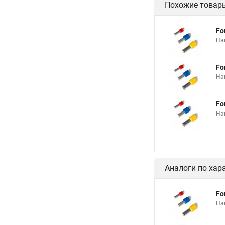
Похожие товар
Fo
На
Fo
На
Fo
На
Аналоги по хар
Fo
На