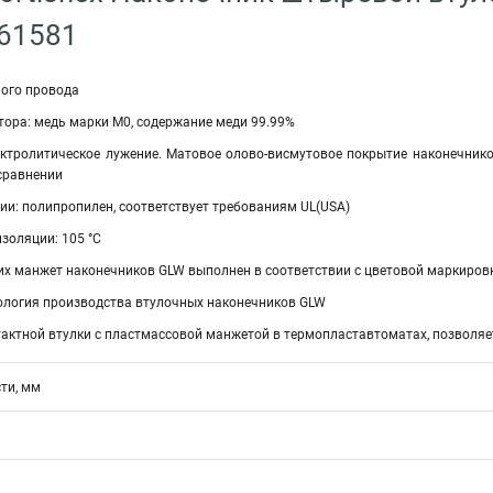
 61581
ого провода
тора: медь марки М0, содержание меди 99.99%
ектролитическое лужение. Матовое олово-висмутовое покрытие наконечнико
сравнении
ии: полипропилен, соответствует требованиям UL(USA)
золяции: 105 °C
х манжет наконечников GLW выполнен в соответствии с цветовой маркировко
ология производства втулочных наконечников GLW
ктной втулки с пластмассовой манжетой в термопластавтоматах, позволяет 
ти, мм