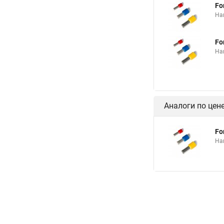
Fo
На
Fo
На
Аналоги по цен
Fo
На