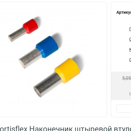
Артику
5,0
ortisflex Наконечник штыревой вт