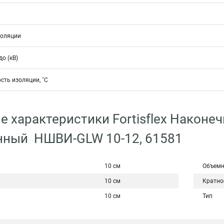
золяции
о (кВ)
сть изоляции, ˚С
е характеристики Fortisflex Након
нный НШВИ-GLW 10-12, 61581
10 см
Объемн
10 см
Кратно
10 см
Тип