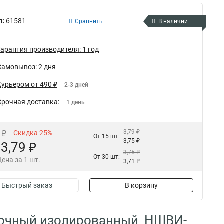
л:
61581
Сравнить
В наличии
Гарантия производителя: 1 год
Самовывоз: 2 дня
Курьером от 490 ₽
2-3 дней
Срочная доставка:
1 день
3,79 ₽
5 ₽
Скидка 25%
От 15 шт:
3,75 ₽
3,79 ₽
3,75 ₽
От 30 шт:
Цена за 1 шт.
3,71 ₽
Быстрый заказ
В корзину
улочный изолированный НШВИ-