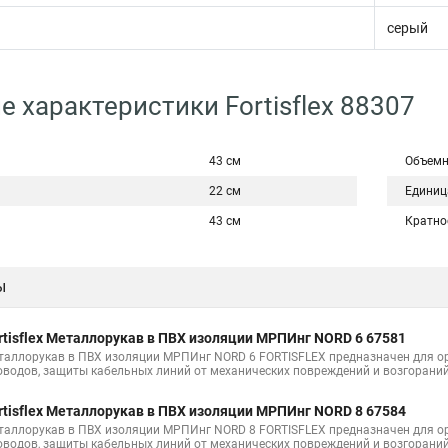
серый
е характеристики Fortisflex 88307
43 см
Объемн
22 см
Единиц
43 см
Кратно
ы
rtisflex Металлорукав в ПВХ изоляции МРПИнг NORD 6 67581
таллорукав в ПВХ изоляции МРПИнг NORD 6 FORTISFLEX предназначен для ор
оводов, защиты кабельных линий от механических повреждений и возгорани
rtisflex Металлорукав в ПВХ изоляции МРПИнг NORD 8 67584
таллорукав в ПВХ изоляции МРПИнг NORD 8 FORTISFLEX предназначен для ор
оводов, защиты кабельных линий от механических повреждений и возгорани