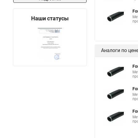
Fo
Ме
Наши статусы
пр
Аналоги по цен
Fo
Ме
пр
Fo
Ме
пр
Fo
Ме
пр