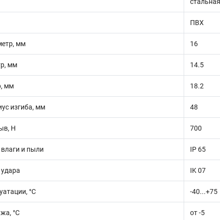
стальная
ПВХ
етр, мм
16
р, мм
14.5
, мм
18.2
ус изгиба, мм
48
ыв, Н
700
 влаги и пыли
IP 65
 удара
IK 07
уатации, °С
-40...+75
жа, °С
от -5