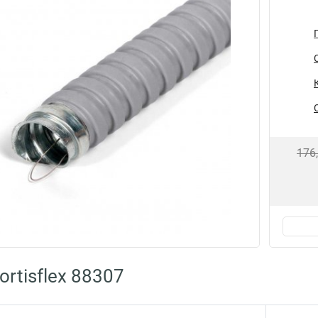
176
rtisflex 88307