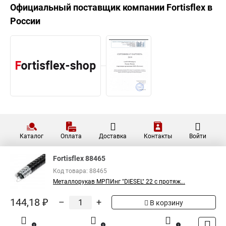
Официальный поставщик компании
Fortisflex
в
России
Каталог
Оплата
Доставка
Контакты
Войти
Fortisflex 88465
Код товара: 88465
Металлорукав МРПИнг "DIESEL" 22 с протяж...
144,18 ₽
–
+
В корзину
0
0
1