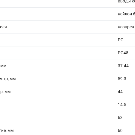
вводы к
нейлон 6
теля
неопрен
PG
PG48
 мм
37-44
етр, мм
59.3
р, мм
44
14.5
63
ие, мм
60