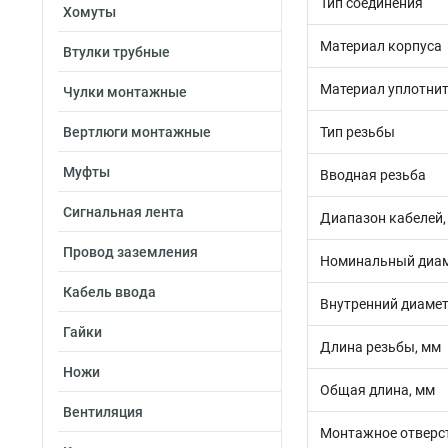
Тип соединения
Хомуты
Материал корпуса
Втулки трубные
Материал уплотни
Чулки монтажные
Вертлюги монтажные
Тип резьбы
Муфты
Вводная резьба
Сигнальная лента
Диапазон кабелей,
Провод заземления
Номинальный диам
Кабель ввода
Внутренний диамет
Гайки
Длина резьбы, мм
Ножи
Общая длина, мм
Вентиляция
Монтажное отверст