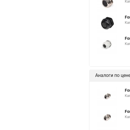
Ка
Fo
Каб
Fo
Каб
Аналоги по цен
Fo
Ка
Fo
Ка