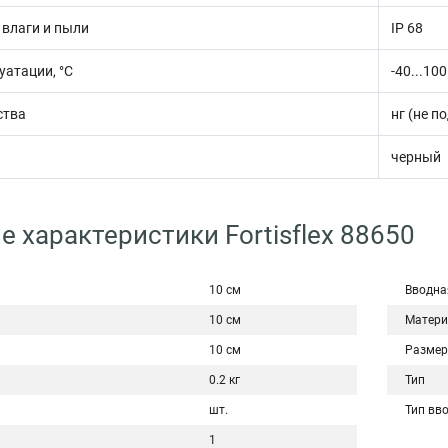
 влаги и пыли
IP 68
уатации, °С
-40...100
ства
нг (не п
черный
е характеристики Fortisflex 88650
10 см
Вводна
10 см
Матери
10 см
Размер
0.2 кг
Тип
шт.
Тип вв
1