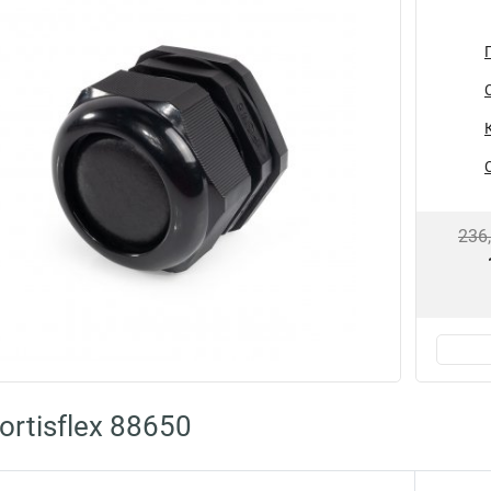
236
rtisflex 88650