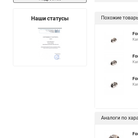
Похожие товар
Наши статусы
Fo
Каб
Fo
Каб
Fo
Ка
Аналоги по хар
Fo