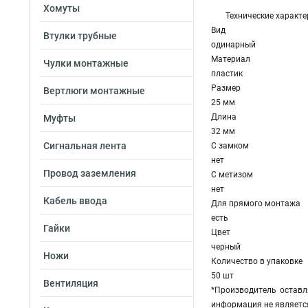
Хомуты
Технические характе
Вид
Втулки трубные
одинарный
Материал
Чулки монтажные
пластик
Размер
Вертлюги монтажные
25 мм
Длина
Муфты
32 мм
Сигнальная лента
С замком
нет
Провод заземления
С метизом
нет
Кабель ввода
Для прямого монтажа
есть
Гайки
Цвет
черный
Ножи
Количество в упаковке
50 шт
Вентиляция
*Производитель оставл
информация не являетс