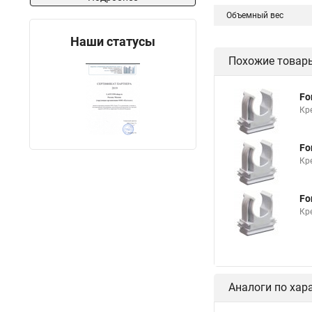
Объемный вес
Наши статусы
Похожие товар
Fo
Кр
Fo
Кр
Fo
Кр
Аналоги по хар