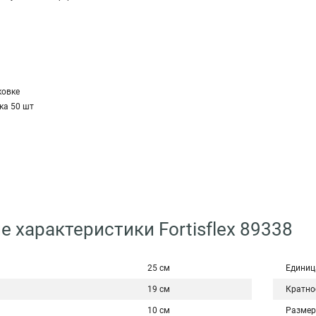
а
ковке
ка 50 шт
е характеристики Fortisflex 89338
25 см
Единиц
19 см
Кратно
10 см
Размер