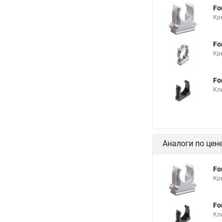
Fo
Кр
Fo
Кре
Fo
Кли
Аналоги по цен
Fo
Кр
Fo
Кли