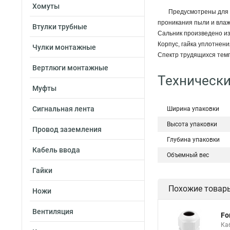
Хомуты
Предусмотрены для 
проникания пыли и влаж
Втулки трубные
Сальник произведено из 
Корпус, гайка уплотнен
Чулки монтажные
Спектр трудящихся темпе
Вертлюги монтажные
Технические
Муфты
Сигнальная лента
Ширина упаковки
Высота упаковки
Провод заземления
Глубина упаковки
Кабель ввода
Объемный вес
Гайки
Похожие товар
Ножи
Вентиляция
Fo
Ка