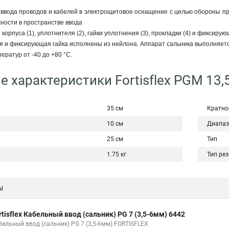
ввода проводов и кабелей в электрощитовое оснащение с целью обороны пр
ности в пространстве ввода
корпуса (1), уплотнителя (2), гайки уплотнения (3), прокладки (4) и фиксиру
ия и фиксирующая гайка исполнены из нейлона. Аппарат сальника выполняется
ратур от -40 до +80 °С.
 характеристики Fortisflex PGM 13,5
35 см
Кратно
10 см
Диапаз
25 см
Тип
1.75 кг
Тип ре
ы
rtisflex Кабельный ввод (сальник) PG 7 (3,5-6мм) 6442
бельный ввод (сальник) PG 7 (3,5-6мм) FORTISFLEX