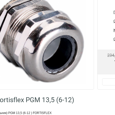
234
rtisflex PGM 13,5 (6-12)
ьник) PGM 13,5 (6-12 ) FORTISFLEX