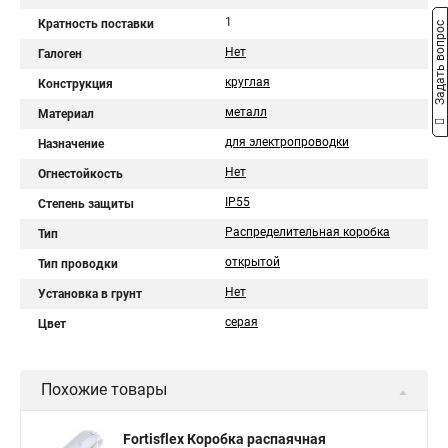
1
Кратность поставки
Задать вопрос
Нет
Галоген
круглая
Конструкция
металл
Материал
для электропроводки
Назначение
Нет
Огнестойкость
IP55
Степень защиты
Распределительная коробка
Тип
открытой
Тип проводки
Нет
Установка в грунт
серая
Цвет
Похожие товары
Fortisflex Коробка распаячная