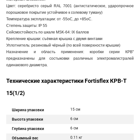
Цвет: серебристо серый RAL 7001 (антистатическое, ударопрочное
порошковое покрытие устойчивое к солевому туману)
Температура зксплуатации: от -55oС, до +85oС.
Степень защиты: IP 55
Сейсмостойкость по шкале MSK-64: IX баллов
Крепление крышки: съёмная крышка с двумя винтами
Уплотнитель: резиновый чёрный (по всей поверхности крышки)
Назначение и область применения: коробки серии КРВ"
предназначены для состыковки различных электромагистралей
одинакового диаметра.
Технические характеристики Fortisflex КРВ-Т
15(1/2)
15 см
Ширина упаковки
6 см
Высота упаковки
6 см
Глубина упаковки
0.11 кг
Объемный вес