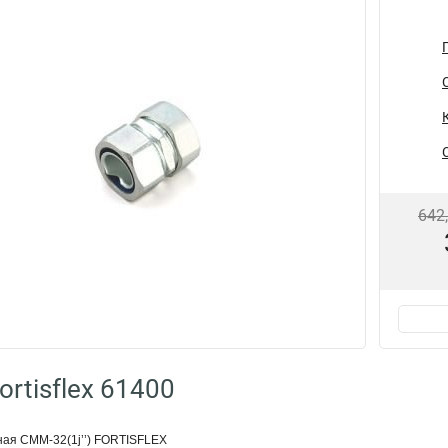
642
rtisflex 61400
ая СММ-32(1ј’’) FORTISFLEX