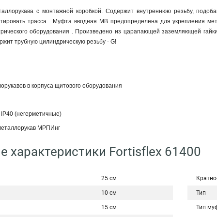
таллорукава с монтажной коробкой. Содержит внутреннюю резьбу, подоба
тировать трасса . Муфта вводная МВ предопределена для укрепления ме
рического оборудования . Произведено из царапающей заземляющей гайки 1
жит трубную цилиндрическую резьбу - G!
орукавов в корпуса щитового оборудования
 IP40 (негерметичные)
металлорукав МРПИнг
е характеристики Fortisflex 61400
25 см
Кратно
10 см
Тип
15 см
Тип му