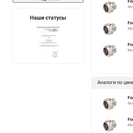
Fo
Му
Наши статусы
Fo
Му
Fo
Му
Аналоги по цен
Fo
Му
Fo
Му