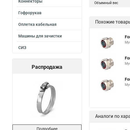
Коннекторы
Объемный вес
Гофрорукав
Похожие товар
Оплетка кабельная
Машины для зачистки
Fo
Му
СИЗ
Fo
Му
Распродажа
Fo
Му
Аналоги по хар
Подробнее