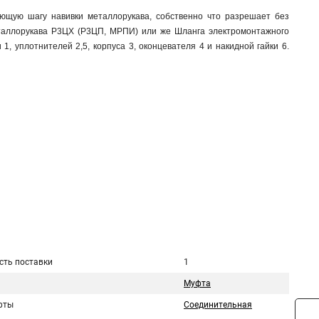
ющую шагу навивки металлорукава, собственно что разрешает без
таллорукава Р3ЦХ (Р3ЦП, МРПИ) или же Шланга электромонтажного
, уплотнителей 2,5, корпуса 3, оконцевателя 4 и накидной гайки 6.
сть поставки
1
Муфта
фты
Соединительная