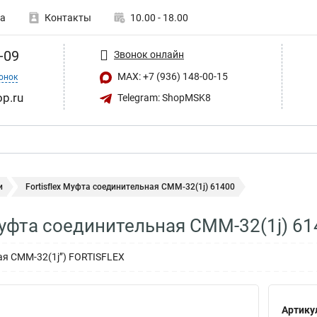
а
Контакты
10.00 - 18.00
-09
Звонок онлайн
MAX: +7 (936) 148-00-15
онок
op.ru
Telegram: ShopMSK8
и
Fortisflex Муфта соединительная СММ-32(1ј) 61400
 Муфта соединительная СММ-32(1ј) 6
я СММ-32(1ј’’) FORTISFLEX
Артику