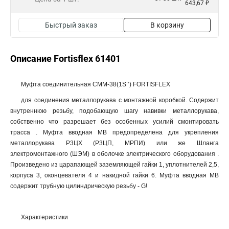
643,67 ₽
Быстрый заказ
В корзину
Описание Fortisflex 61401
Муфта соединительная СММ-38(1Ѕ’’) FORTISFLEX
для соединения металлорукава с монтажной коробкой. Содержит
внутреннюю резьбу, подобающую шагу навивки металлорукава,
собственно что разрешает без особенных усилий смонтировать
трасса . Муфта вводная МВ предопределена для укрепления
металлорукава Р3ЦХ (Р3ЦП, МРПИ) или же Шланга
электромонтажного (ШЭМ) в оболочке электрического оборудования .
Произведено из царапающей заземляющей гайки 1, уплотнителей 2,5,
корпуса 3, оконцевателя 4 и накидной гайки 6. Муфта вводная МВ
содержит трубную цилиндрическую резьбу - G!
Характеристики