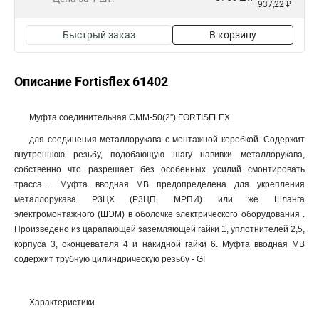
937,22 ₽
Быстрый заказ
В корзину
Описание Fortisflex 61402
Муфта соединительная СММ-50(2'') FORTISFLEX
для соединения металлорукава с монтажной коробкой. Содержит
внутреннюю резьбу, подобающую шагу навивки металлорукава,
собственно что разрешает без особенных усилий смонтировать
трасса . Муфта вводная МВ предопределена для укрепления
металлорукава Р3ЦХ (Р3ЦП, МРПИ) или же Шланга
электромонтажного (ШЭМ) в оболочке электрического оборудования .
Произведено из царапающей заземляющей гайки 1, уплотнителей 2,5,
корпуса 3, оконцевателя 4 и накидной гайки 6. Муфта вводная МВ
содержит трубную цилиндрическую резьбу - G!
Характеристики