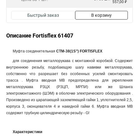
557,00 ₽
Быстрый заказ
В корзину
Описание Fortisflex 61407
Муфта соединительная
СТМ-38(1Ѕ’’) FORTISFLEX
для соединения металлорукава с монтажной коробкой. Содержит
внутреннюю резьбу, подобающую шагу навивки металлорукава,
собственно что разрешает без особенных усилий смонтировать
трасса . Муфта вводная МВ предопределена для укрепления
металлорукава Р3ЦХ (Р3ЦП, МРПИ) или же Шланга
электромонтажного (ШЭМ) в оболочке электрического оборудования .
Произведено из царапающей заземляющей гайки 1, уплотнителей 2,5,
корпуса 3, оконцевателя 4 и накидной гайки 6. Муфта вводная МВ
содержит трубную цилиндрическую резьбу - G!
Характеристики