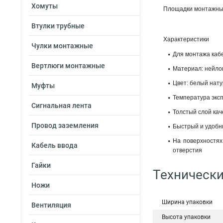
Хомуты
Площадки монтажны
Втулки трубные
Характеристики
Чулки монтажные
Для монтажа каб
Вертлюги монтажные
Материал: нейлон
Цвет: белый нат
Муфты
Температура эксп
Сигнальная лента
Толстый слой кач
Провод заземления
Быстрый и удобн
На поверхностях
Кабель ввода
отверстия
Гайки
Технически
Ножи
Ширина упаковки
Вентиляция
Высота упаковки