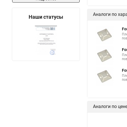
Аналоги по хар
Наши статусы
Fo
Пл
по
Fo
Пл
по
Fo
Пл
по
Аналоги по цен