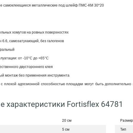
е самоклеющиеся металлические под шлейф ПМС-КМ 30*20
ельных хомутов на ровных поверхностях
 6.6, самозатухающий, без галогенов
уральный
луатации: от -10°С до +65°С
ественного двустороннего клея
ый монтаж без применения инструмента
 с плохой адгезионной способностью площадки могут быть дополнительно
е характеристики Fortisflex 64781
20 см
Размер
5 см
Тип