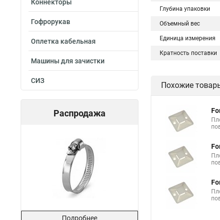
Коннекторы
Глубина упаковки
Гофрорукав
Объемный вес
Единица измерения
Оплетка кабельная
Кратность поставки
Машины для зачистки
СИЗ
Похожие товар
Fo
Распродажа
Пл
по
Fo
Пл
по
Fo
Пл
по
Подробнее