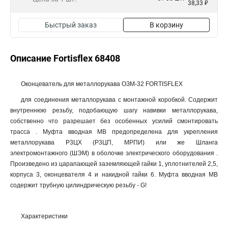
38,33 ₽
Быстрый заказ
В корзину
Описание Fortisflex 68408
Оконцеватель для металлорукава ОЗМ-32 FORTISFLEX
для соединения металлорукава с монтажной коробкой. Содержит
внутреннюю резьбу, подобающую шагу навивки металлорукава,
собственно что разрешает без особенных усилий смонтировать
трасса . Муфта вводная МВ предопределена для укрепления
металлорукава Р3ЦХ (Р3ЦП, МРПИ) или же Шланга
электромонтажного (ШЭМ) в оболочке электрического оборудования .
Произведено из царапающей заземляющей гайки 1, уплотнителей 2,5,
корпуса 3, оконцевателя 4 и накидной гайки 6. Муфта вводная МВ
содержит трубную цилиндрическую резьбу - G!
Характеристики