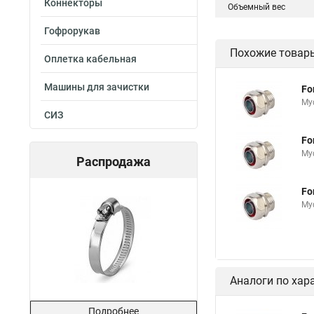
Коннекторы
Объемный вес
Гофрорукав
Похожие товар
Оплетка кабельная
Машины для зачистки
Fo
Му
СИЗ
Fo
Му
Распродажа
Fo
Му
Аналоги по хар
Подробнее