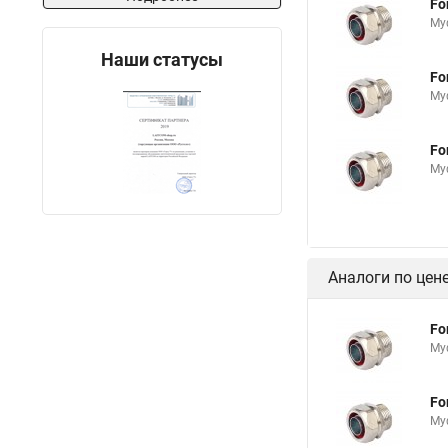
Fo
Му
Наши статусы
Fo
Му
Fo
Му
Аналоги по цен
Fo
Му
Fo
Му