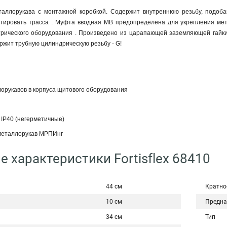
таллорукава с монтажной коробкой. Содержит внутреннюю резьбу, подоба
тировать трасса . Муфта вводная МВ предопределена для укрепления ме
рического оборудования . Произведено из царапающей заземляющей гайки 1
жит трубную цилиндрическую резьбу - G!
орукавов в корпуса щитового оборудования
 IP40 (негерметичные)
металлорукав МРПИнг
е характеристики Fortisflex 68410
44 см
Кратно
10 см
Предна
34 см
Тип