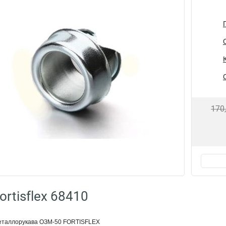
170
rtisflex 68410
еталлорукава ОЗМ-50 FORTISFLEX