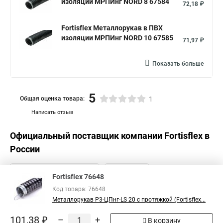
изоляции МРПИнг NORD 8 67584
72,18 ₽
Fortisflex Металлорукав в ПВХ
изоляции МРПИнг NORD 10 67585
71,97 ₽
Показать больше
5
Общая оценка товара:
1
Написать отзыв
Официальный поставщик компании
Fortisflex
в
России
Fortisflex 76648
Код товара: 76648
Металлорукав Р3-ЦПнг-LS 20 с протяжкой (Fortisflex...
101,38 ₽
–
+
В корзину