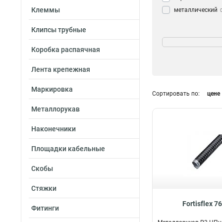
Клеммы
металлический
Клипсы трубные
Цвет
Серый
74
Коробка распаячная
Черный
101
Лента крепежная
Маркировка
Сортировать по:
цене
Тип
Металлорукав
Гофра для кабел
Наконечники
Кабель-канал
13
Соединитель для
Площадки кабельные
каналов
0
Труба ПНД для 
Скобы
Дверной гибкий 
Стяжки
для кабеля
0
Fortisflex 7
Фитинги