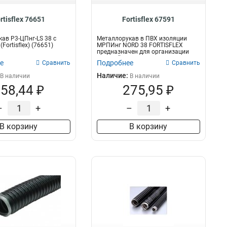
rtisflex 76651
Fortisflex 67591
ав Р3-ЦПнг-LS 38 с
Металлорукав в ПВХ изоляции
Fortisflex) (76651)
МРПИнг NORD 38 FORTISFLEX
предназначен для организации
скрытой и от...
е
Подробнее
Сравнить
Сравнить
Наличие:
В наличии
В наличии
58,44 ₽
275,95 ₽
–
+
–
+
В корзину
В корзину