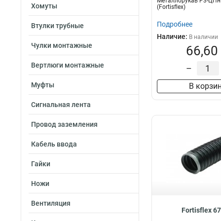
Металлорукав Р3-ЦПнг
Хомуты
(Fortisflex)
Подробнее
Втулки трубные
Наличие:
В наличии
Чулки монтажные
66,60
Вертлюги монтажные
–
Муфты
В корзи
Сигнальная лента
Провод заземления
Кабель ввода
Гайки
Ножи
Вентиляция
Fortisflex 6