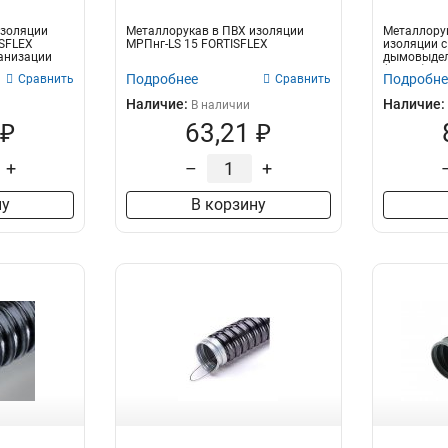
изоляции
Металлорукав в ПВХ изоляции
Металлорук
SFLEX
МРПнг-LS 15 FORTISFLEX
изоляции 
анизации
дымовыделе
(76646)Наз.
Подробнее
Подробне
Сравнить
Сравнить
Наличие:
Наличие:
В наличии
 ₽
63,21 ₽
+
–
+
ну
В корзину