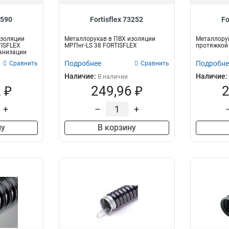
7590
Fortisflex 73252
Fo
изоляции
Металлорукав в ПВХ изоляции
Металлорук
ISFLEX
МРПнг-LS 38 FORTISFLEX
протяжкой (
анизации
Подробнее
Подробне
Сравнить
Сравнить
Наличие:
Наличие:
В наличии
 ₽
249,96 ₽
2
+
–
+
ну
В корзину