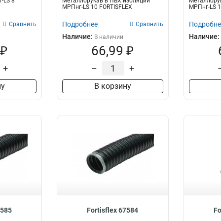
-LS 8
Металлорукав в ПВХ изоляции
Металлору
МРПнг-LS 10 FORTISFLEX
МРПнг-LS 1
Подробнее
Подробне
Сравнить
Сравнить
Наличие:
Наличие:
В наличии
 ₽
66,99 ₽
+
–
+
ну
В корзину
7585
Fortisflex 67584
Fo