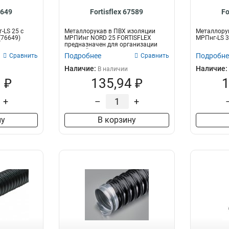
6649
Fortisflex 67589
Fo
-LS 25 с
Металлорукав в ПВХ изоляции
Металлору
 (76649)
МРПИнг NORD 25 FORTISFLEX
МРПнг-LS 3
предназначен для организации
скрытой и от...
Подробнее
Подробне
Сравнить
Сравнить
Наличие:
Наличие:
В наличии
 ₽
135,94 ₽
1
+
–
+
ну
В корзину