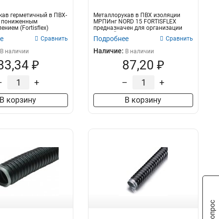
ав герметичный в ПВХ-
Металлорукав в ПВХ изоляции
с пониженным
МРПИнг NORD 15 FORTISFLEX
нием (Fortisflex)
предназначен для организации
..
скрытой и от...
е
Подробнее
Сравнить
Сравнить
Наличие:
В наличии
В наличии
83,34 ₽
87,20 ₽
–
+
–
+
В корзину
В корзину