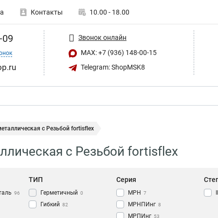
а
Контакты
10.00 - 18.00
-09
Звонок онлайн
MAX: +7 (936) 148-00-15
онок
op.ru
Telegram: ShopMSK8
еталлическая с Резьбой fortisflex
лическая с Резьбой fortisflex
ТИП
Серия
Сте
таль
Герметичный
МРН
96
0
7
Гибкий
МРНПИнг
82
8
МРПИнг
53