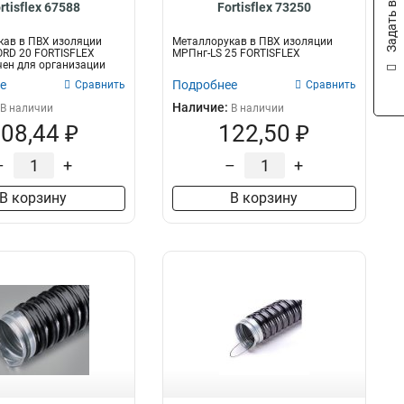
Задать вопрос
rtisflex 67588
Fortisflex 73250
кав в ПВХ изоляции
Металлорукав в ПВХ изоляции
RD 20 FORTISFLEX
МРПнг-LS 25 FORTISFLEX
ен для организации
т...
е
Подробнее
Сравнить
Сравнить
Наличие:
В наличии
В наличии
08,44 ₽
122,50 ₽
–
+
–
+
В корзину
В корзину