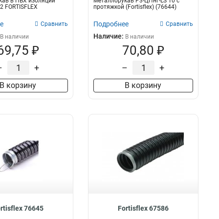
кав в ПВХ изоляции
Металлорукав Р3-ЦПнг-LS 10 с
2 FORTISFLEX
протяжкой (Fortisflex) (76644)
е
Подробнее
Сравнить
Сравнить
Наличие:
В наличии
В наличии
69,75 ₽
70,80 ₽
–
+
–
+
В корзину
В корзину
rtisflex 76645
Fortisflex 67586