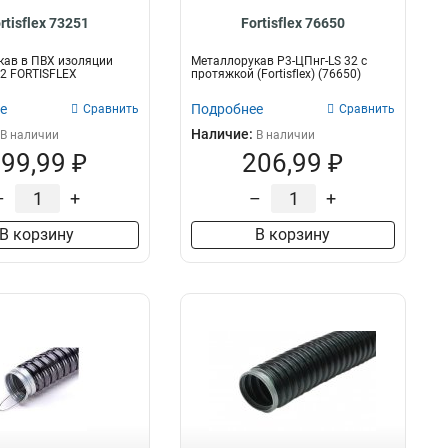
rtisflex 73251
Fortisflex 76650
кав в ПВХ изоляции
Металлорукав Р3-ЦПнг-LS 32 с
2 FORTISFLEX
протяжкой (Fortisflex) (76650)
е
Подробнее
Сравнить
Сравнить
Наличие:
В наличии
В наличии
99,99 ₽
206,99 ₽
–
+
–
+
В корзину
В корзину