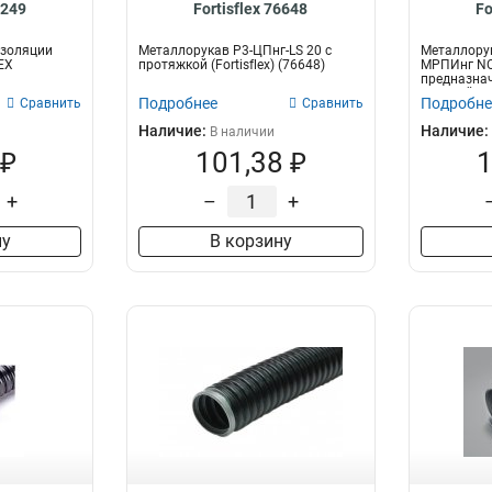
3249
Fortisflex 76648
Fo
изоляции
Металлорукав Р3-ЦПнг-LS 20 с
Металлору
EX
протяжкой (Fortisflex) (76648)
МРПИнг NO
предназнач
скрытой и о
Подробнее
Подробне
Сравнить
Сравнить
Наличие:
Наличие:
В наличии
 ₽
101,38 ₽
1
+
–
+
ну
В корзину