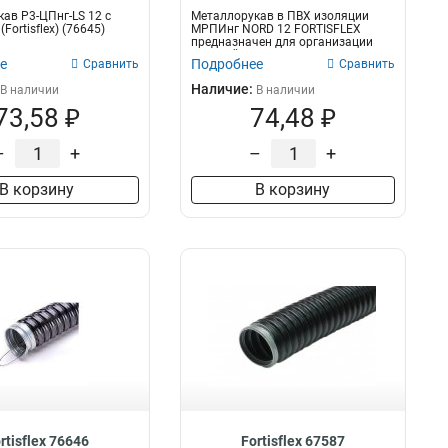
ав Р3-ЦПнг-LS 12 с
Металлорукав в ПВХ изоляции
Fortisflex) (76645)
МРПИнг NORD 12 FORTISFLEX
предназначен для организации
скрытой и от...
е
Подробнее
Сравнить
Сравнить
Наличие:
В наличии
В наличии
73,58 ₽
74,48 ₽
–
+
–
+
В корзину
В корзину
rtisflex 76646
Fortisflex 67587