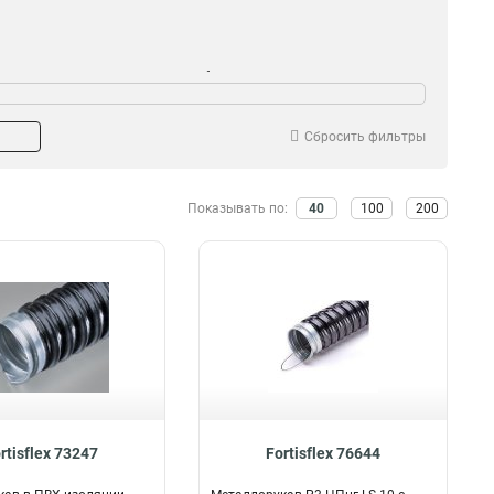
тяжка
Резьба
Да
Да
59
54
Нет
Нет
99
84
Сбросить фильтры
Показывать по:
40
100
200
rtisflex 73247
Fortisflex 76644