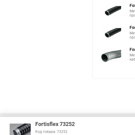
Fo
Ме
пр
Fo
Ме
пр
Fo
Ме
ка
Fortisflex 73252
Код товара: 73252