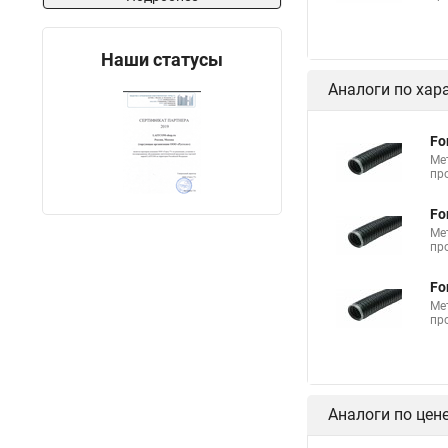
Наши статусы
Аналоги по хар
Fo
Ме
пр
Fo
Ме
пр
Fo
Ме
пр
Аналоги по цен