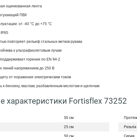
ная оцинкованная лента
затухающий ПВХ
луатации: от -40 °С до +75 °С
 IP65
тью повторяет рельеф стальных витков рукава
тойчива к ультрафиолетовым лучам
 поддерживает горение по EN 94-2
их линий напряжением до 250 В
щиту от поражения электрическим током
ь к бензину, маслам, разбавленным кислотам и щелочам
е характеристики Fortisflex 73252
50 см
Протяж
25 см
Резьба
50 см
Серия