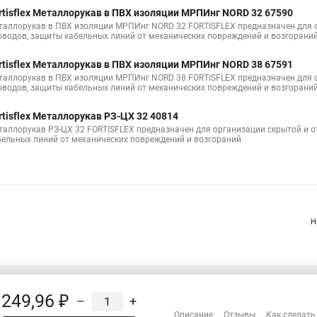
rtisflex Металлорукав в ПВХ изоляции МРПИнг NORD 32 67590
таллорукав в ПВХ изоляции МРПИнг NORD 32 FORTISFLEX предназначен для о
оводов, защиты кабельных линий от механических повреждений и возгорани
rtisflex Металлорукав в ПВХ изоляции МРПИнг NORD 38 67591
таллорукав в ПВХ изоляции МРПИнг NORD 38 FORTISFLEX предназначен для о
оводов, защиты кабельных линий от механических повреждений и возгорани
rtisflex Металлорукав РЗ-ЦХ 32 40814
таллорукав РЗ-ЦХ 32 FORTISFLEX предназначен для организации скрытой и о
бельных линий от механических повреждений и возгораний
Н
249,96 ₽
–
+
Распродажа
Описание
Отзывы
Как сделать