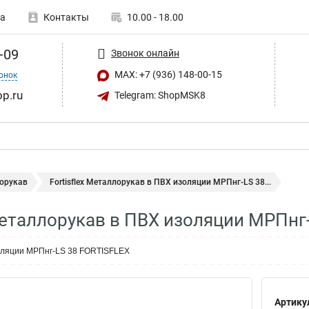
а
Контакты
10.00 - 18.00
-09
Звонок онлайн
MAX: +7 (936) 148-00-15
онок
op.ru
Telegram: ShopMSK8
орукав
Fortisflex Металлорукав в ПВХ изоляции МРПнг-LS 38...
 Металлорукав в ПВХ изоляции МРПнг
оляции МРПнг-LS 38 FORTISFLEX
Артику