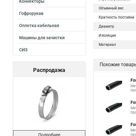
Коннекторы
Объемный вес
Гофрорукав
Кратность поставки
Оплетка кабельная
Диаметр
Изоляция
Машины для зачистки
Материал
СИЗ
Похожие товар
Распродажа
Fo
Ме
пр
Fo
Ме
пр
Fo
Ме
Подробнее
пр