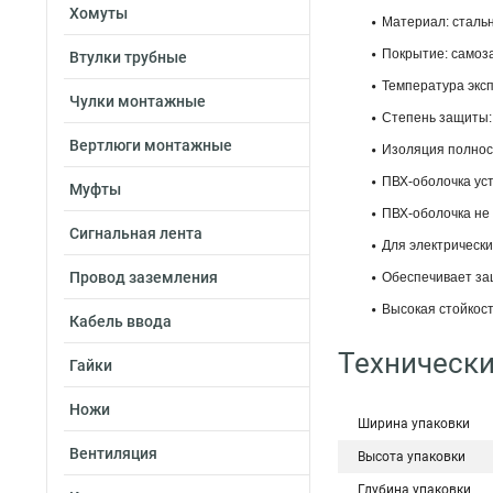
Хомуты
Материал: сталь
Покрытие: само
Втулки трубные
Температура эксп
Чулки монтажные
Степень защиты:
Вертлюги монтажные
Изоляция полнос
ПВХ-оболочка ус
Муфты
ПВХ-оболочка не
Сигнальная лента
Для электрическ
Провод заземления
Обеспечивает за
Высокая стойкост
Кабель ввода
Технически
Гайки
Ножи
Ширина упаковки
Вентиляция
Высота упаковки
Глубина упаковки