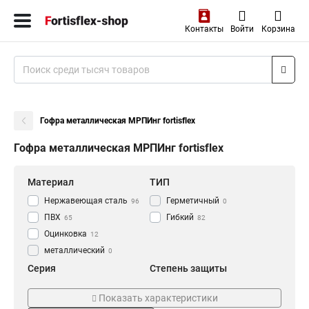
Контакты
Войти
Корзина
Гофра металлическая МРПИнг fortisflex
Гофра металлическая МРПИнг fortisflex
Материал
ТИП
Нержавеющая сталь
Герметичный
96
0
ПВХ
Гибкий
65
82
Оцинковка
12
металлический
0
Серия
Степень защиты
МРН
IP65
7
63
Показать характеристики
МРНПИнг
8