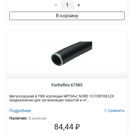
38
12
–
+
Соединитель для кабель-
50
15
каналов
0
В корзину
75
7
Труба ПНД для кабеля
0
100
3
Дверной гибкий переход
для кабеля
0
Fortisflex 67585
Металлорукав в ПВХ изоляции МРПИнг NORD 10 FORTISFLEX
предназначен для организации скрытой и от...
Подробнее
Сравнить
Наличие:
В наличии
84,44 ₽