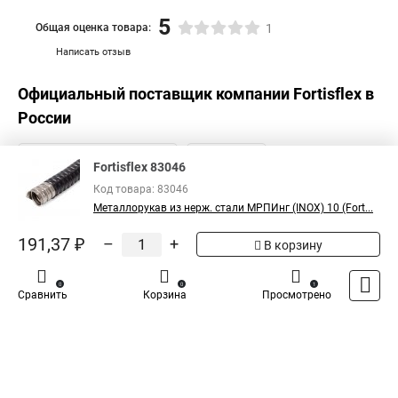
5
Общая оценка товара:
1
Написать отзыв
Официальный поставщик компании
Fortisflex
в
России
Fortisflex 83046
Код товара: 83046
Металлорукав из нерж. стали МРПИнг (INOX) 10 (Fort...
191,37 ₽
–
+
В корзину
0
0
1
Сравнить
Корзина
Просмотрено
Каталог
Оплата
Доставка
Контакты
Войти