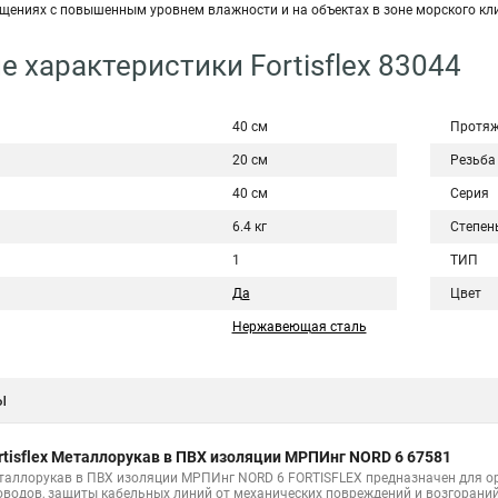
щениях с повышенным уровнем влажности и на объектах в зоне морского кл
е характеристики Fortisflex 83044
40 см
Протяж
20 см
Резьба
40 см
Серия
6.4 кг
Степен
1
ТИП
Да
Цвет
Нержавеющая сталь
ы
rtisflex Металлорукав в ПВХ изоляции МРПИнг NORD 6 67581
таллорукав в ПВХ изоляции МРПИнг NORD 6 FORTISFLEX предназначен для ор
оводов, защиты кабельных линий от механических повреждений и возгорани