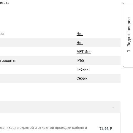
имата
Задать вопрос
ка
Нет
Нет
МРПИнг
ь защиты
IP65
Гибкий
Серый
ганизации скрытой и открытой проводки кабеля и
74,98 ₽
й