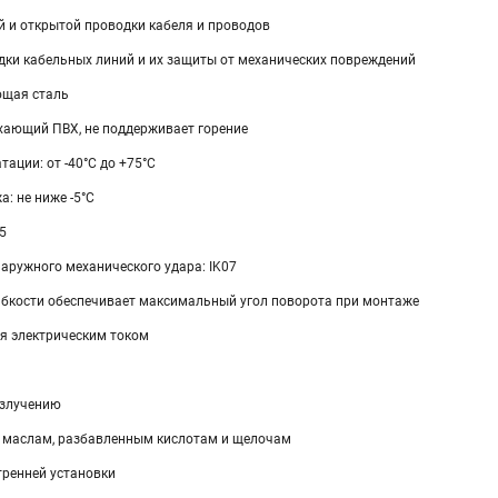
й и открытой проводки кабеля и проводов
дки кабельных линий и их защиты от механических повреждений
ющая сталь
хающий ПВХ, не поддерживает горение
тации: от -40°С до +75°С
: не ниже -5°С
5
аружного механического удара: IK07
ибкости обеспечивает максимальный угол поворота при монтаже
я электрическим током
излучению
у, маслам, разбавленным кислотам и щелочам
тренней установки