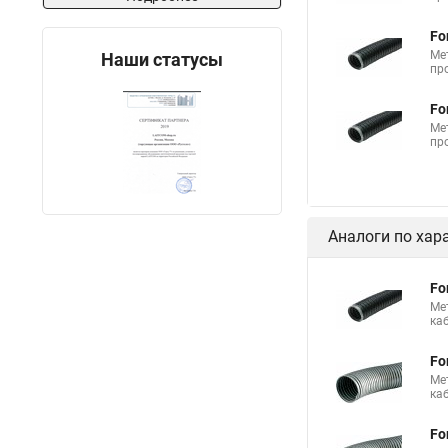
Fo
Ме
Наши статусы
пр
Fo
Ме
пр
Аналоги по хар
Fo
Ме
ка
Fo
Ме
ка
Fo