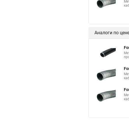
Ме
ка
Аналоги по цен
Fo
Ме
пр
Fo
Ме
ка
Fo
Ме
ка