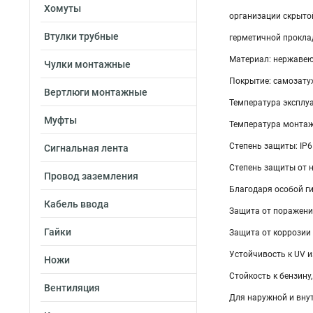
Хомуты
организации скрыто
Втулки трубные
герметичной прокла
Материал: нержаве
Чулки монтажные
Покрытие: самозату
Вертлюги монтажные
Температура эксплуа
Муфты
Температура монтажа
Степень защиты: IP6
Сигнальная лента
Степень защиты от н
Провод заземления
Благодаря особой г
Кабель ввода
Защита от поражени
Гайки
Защита от коррозии
Устойчивость к UV 
Ножи
Стойкость к бензин
Вентиляция
Для наружной и вну