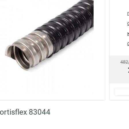
482
rtisflex 83044