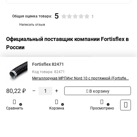
5
Общая оценка товара:
1
Написать отзыв
Официальный поставщик компании
Fortisflex
в
России
Fortisflex 82471
Код товара: 82471
Металлорукав МРПИнг Nord 10 с протяжкой (Fortisfle...
80,22 ₽
–
+
В корзину
0
0
1
Сравнить
Корзина
Просмотрено
Каталог
Оплата
Доставка
Контакты
Войти