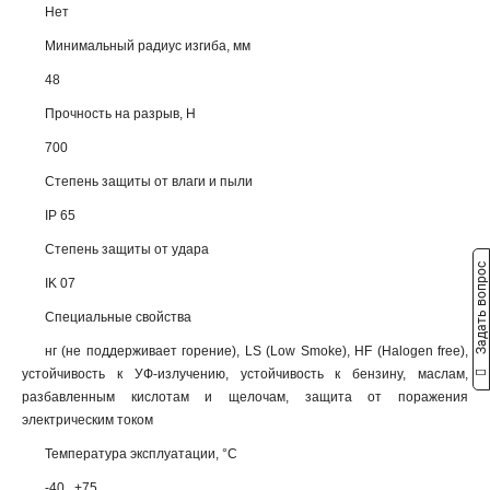
Нет
Минимальный радиус изгиба, мм
48
Прочность на разрыв, Н
700
Степень защиты от влаги и пыли
IP 65
Степень защиты от удара
Задать вопрос
IK 07
Специальные свойства
нг (не поддерживает горение), LS (Low Smoke), HF (Halogen free),
устойчивость к УФ-излучению, устойчивость к бензину, маслам,
разбавленным кислотам и щелочам, защита от поражения
электрическим током
Температура эксплуатации, °С
-40...+75