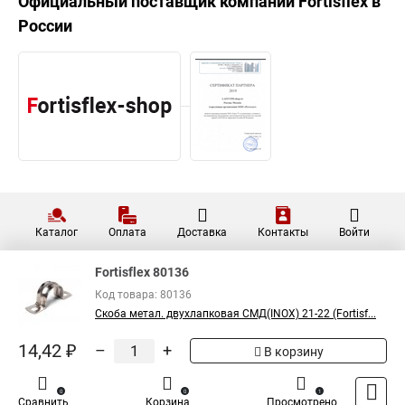
Официальный поставщик компании
Fortisflex
в
России
Каталог
Оплата
Доставка
Контакты
Войти
Fortisflex 80136
Код товара: 80136
Скоба метал. двухлапковая СМД(INOX) 21-22 (Fortisf...
14,42 ₽
–
+
В корзину
0
0
1
Сравнить
Корзина
Просмотрено